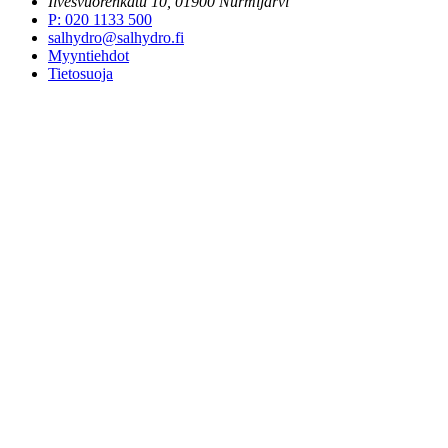
Ilvesvuorenkatu 10, 01900 Nurmijärvi
P
:
020 1133 500
salhydro@salhydro.fi
Myyntiehdot
Tietosuoja