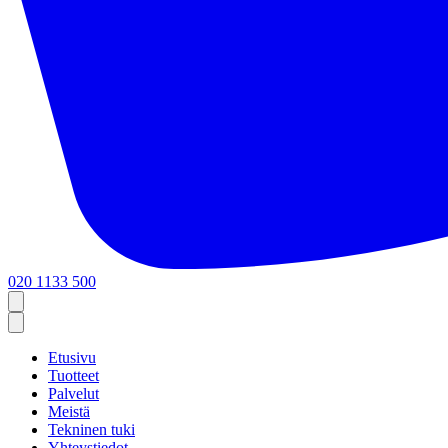
020 1133 500
Etusivu
Tuotteet
Palvelut
Meistä
Tekninen tuki
Yhteystiedot