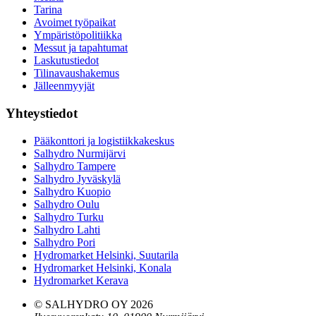
Tarina
Avoimet työpaikat
Ympäristöpolitiikka
Messut ja tapahtumat
Laskutustiedot
Tilinavaushakemus
Jälleenmyyjät
Yhteystiedot
Pääkonttori ja logistiikkakeskus
Salhydro Nurmijärvi
Salhydro Tampere
Salhydro Jyväskylä
Salhydro Kuopio
Salhydro Oulu
Salhydro Turku
Salhydro Lahti
Salhydro Pori
Hydromarket Helsinki, Suutarila
Hydromarket Helsinki, Konala
Hydromarket Kerava
© SALHYDRO OY
2026