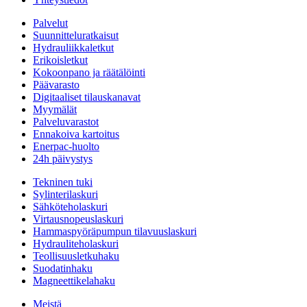
Palvelut
Suunnitteluratkaisut
Hydrauliikkaletkut
Erikoisletkut
Kokoonpano ja räätälöinti
Päävarasto
Digitaaliset tilauskanavat
Myymälät
Palveluvarastot
Ennakoiva kartoitus
Enerpac-huolto
24h päivystys
Tekninen tuki
Sylinterilaskuri
Sähköteholaskuri
Virtausnopeuslaskuri
Hammaspyöräpumpun tilavuuslaskuri
Hydrauliteholaskuri
Teollisuusletkuhaku
Suodatinhaku
Magneettikelahaku
Meistä