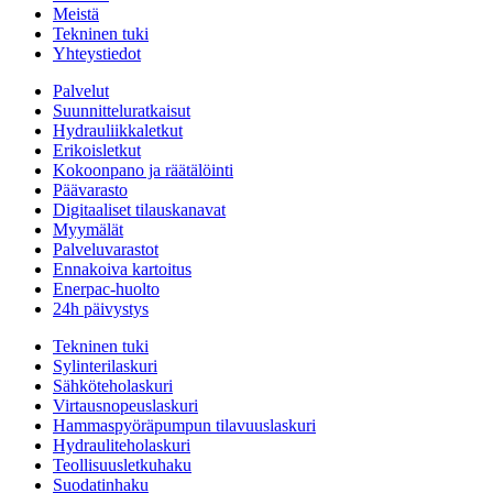
Meistä
Tekninen tuki
Yhteystiedot
Palvelut
Suunnitteluratkaisut
Hydrauliikkaletkut
Erikoisletkut
Kokoonpano ja räätälöinti
Päävarasto
Digitaaliset tilauskanavat
Myymälät
Palveluvarastot
Ennakoiva kartoitus
Enerpac-huolto
24h päivystys
Tekninen tuki
Sylinterilaskuri
Sähköteholaskuri
Virtausnopeuslaskuri
Hammaspyöräpumpun tilavuuslaskuri
Hydrauliteholaskuri
Teollisuusletkuhaku
Suodatinhaku