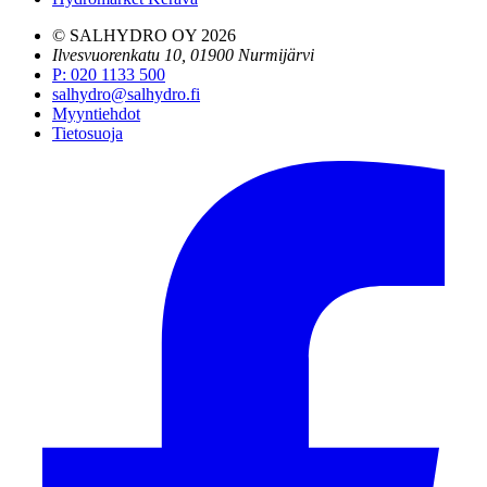
© SALHYDRO OY
2026
Ilvesvuorenkatu 10, 01900 Nurmijärvi
P
:
020 1133 500
salhydro@salhydro.fi
Myyntiehdot
Tietosuoja