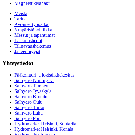
Magneettikelahaku
Meistä
Tarina
Avoimet työpaikat
Ympäristöpolitiikka
Messut ja tapahtumat
Laskutustiedot
Tilinavaushakemus
Jälleenmyyjät
Yhteystiedot
Pääkonttori ja logistiikkakeskus
Salhydro Nurmijärvi
Salhydro Tampere
Salhydro Jyväskylä
Salhydro Kuopio
Salhydro Oulu
Salhydro Turku
Salhydro Lahti
Salhydro Pori
Hydromarket Helsinki, Suutarila
Hydromarket Helsinki, Konala
Hydromarket Kerava