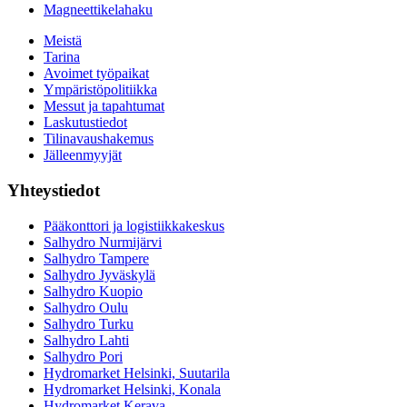
Magneettikelahaku
Meistä
Tarina
Avoimet työpaikat
Ympäristöpolitiikka
Messut ja tapahtumat
Laskutustiedot
Tilinavaushakemus
Jälleenmyyjät
Yhteystiedot
Pääkonttori ja logistiikkakeskus
Salhydro Nurmijärvi
Salhydro Tampere
Salhydro Jyväskylä
Salhydro Kuopio
Salhydro Oulu
Salhydro Turku
Salhydro Lahti
Salhydro Pori
Hydromarket Helsinki, Suutarila
Hydromarket Helsinki, Konala
Hydromarket Kerava