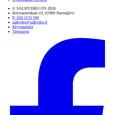
© SALHYDRO OY
2026
Ilvesvuorenkatu 10, 01900 Nurmijärvi
P
:
020 1133 500
salhydro@salhydro.fi
Myyntiehdot
Tietosuoja