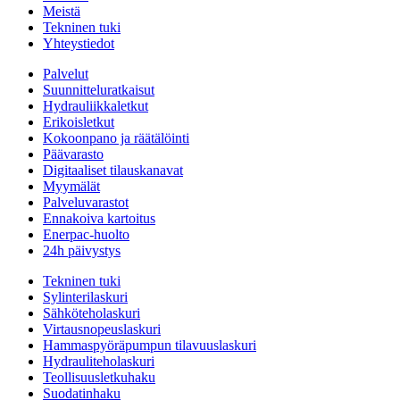
Meistä
Tekninen tuki
Yhteystiedot
Palvelut
Suunnitteluratkaisut
Hydrauliikkaletkut
Erikoisletkut
Kokoonpano ja räätälöinti
Päävarasto
Digitaaliset tilauskanavat
Myymälät
Palveluvarastot
Ennakoiva kartoitus
Enerpac-huolto
24h päivystys
Tekninen tuki
Sylinterilaskuri
Sähköteholaskuri
Virtausnopeuslaskuri
Hammaspyöräpumpun tilavuuslaskuri
Hydrauliteholaskuri
Teollisuusletkuhaku
Suodatinhaku