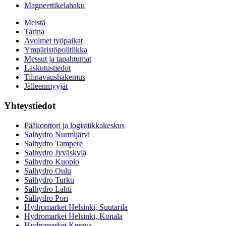
Magneettikelahaku
Meistä
Tarina
Avoimet työpaikat
Ympäristöpolitiikka
Messut ja tapahtumat
Laskutustiedot
Tilinavaushakemus
Jälleenmyyjät
Yhteystiedot
Pääkonttori ja logistiikkakeskus
Salhydro Nurmijärvi
Salhydro Tampere
Salhydro Jyväskylä
Salhydro Kuopio
Salhydro Oulu
Salhydro Turku
Salhydro Lahti
Salhydro Pori
Hydromarket Helsinki, Suutarila
Hydromarket Helsinki, Konala
Hydromarket Kerava