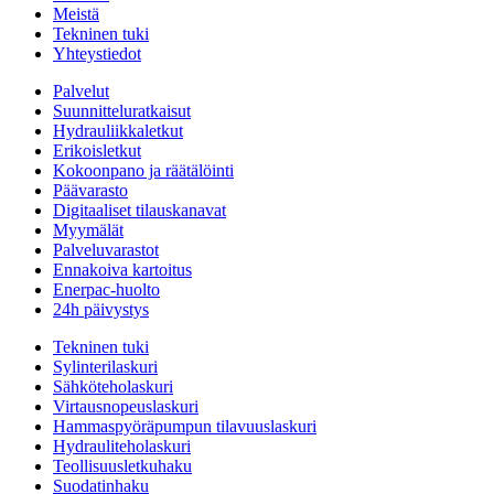
Meistä
Tekninen tuki
Yhteystiedot
Palvelut
Suunnitteluratkaisut
Hydrauliikkaletkut
Erikoisletkut
Kokoonpano ja räätälöinti
Päävarasto
Digitaaliset tilauskanavat
Myymälät
Palveluvarastot
Ennakoiva kartoitus
Enerpac-huolto
24h päivystys
Tekninen tuki
Sylinterilaskuri
Sähköteholaskuri
Virtausnopeuslaskuri
Hammaspyöräpumpun tilavuuslaskuri
Hydrauliteholaskuri
Teollisuusletkuhaku
Suodatinhaku