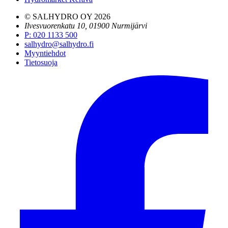
© SALHYDRO OY
2026
Ilvesvuorenkatu 10, 01900 Nurmijärvi
P
:
020 1133 500
salhydro@salhydro.fi
Myyntiehdot
Tietosuoja