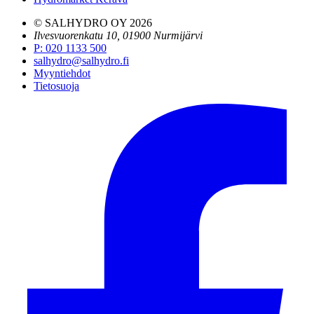
© SALHYDRO OY
2026
Ilvesvuorenkatu 10, 01900 Nurmijärvi
P
:
020 1133 500
salhydro@salhydro.fi
Myyntiehdot
Tietosuoja