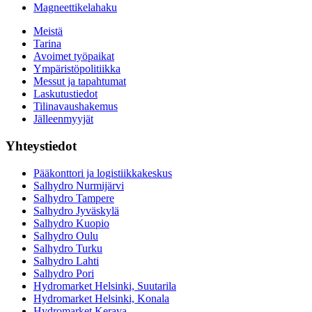
Magneettikelahaku
Meistä
Tarina
Avoimet työpaikat
Ympäristöpolitiikka
Messut ja tapahtumat
Laskutustiedot
Tilinavaushakemus
Jälleenmyyjät
Yhteystiedot
Pääkonttori ja logistiikkakeskus
Salhydro Nurmijärvi
Salhydro Tampere
Salhydro Jyväskylä
Salhydro Kuopio
Salhydro Oulu
Salhydro Turku
Salhydro Lahti
Salhydro Pori
Hydromarket Helsinki, Suutarila
Hydromarket Helsinki, Konala
Hydromarket Kerava