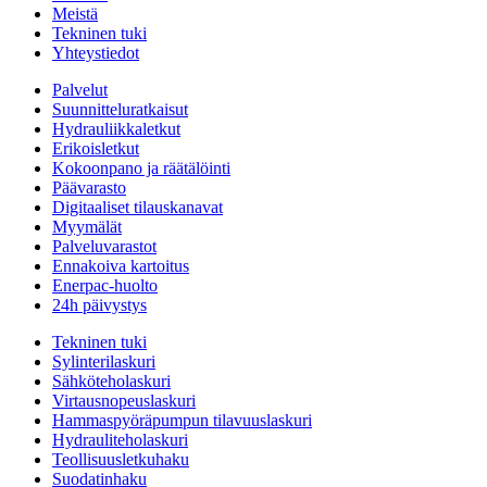
Meistä
Tekninen tuki
Yhteystiedot
Palvelut
Suunnitteluratkaisut
Hydrauliikkaletkut
Erikoisletkut
Kokoonpano ja räätälöinti
Päävarasto
Digitaaliset tilauskanavat
Myymälät
Palveluvarastot
Ennakoiva kartoitus
Enerpac-huolto
24h päivystys
Tekninen tuki
Sylinterilaskuri
Sähköteholaskuri
Virtausnopeuslaskuri
Hammaspyöräpumpun tilavuuslaskuri
Hydrauliteholaskuri
Teollisuusletkuhaku
Suodatinhaku