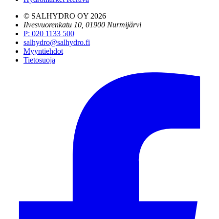
© SALHYDRO OY
2026
Ilvesvuorenkatu 10, 01900 Nurmijärvi
P
:
020 1133 500
salhydro@salhydro.fi
Myyntiehdot
Tietosuoja