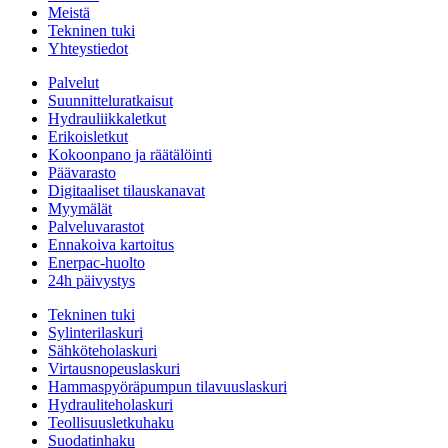
Meistä
Tekninen tuki
Yhteystiedot
Palvelut
Suunnitteluratkaisut
Hydrauliikkaletkut
Erikoisletkut
Kokoonpano ja räätälöinti
Päävarasto
Digitaaliset tilauskanavat
Myymälät
Palveluvarastot
Ennakoiva kartoitus
Enerpac-huolto
24h päivystys
Tekninen tuki
Sylinterilaskuri
Sähköteholaskuri
Virtausnopeuslaskuri
Hammaspyöräpumpun tilavuuslaskuri
Hydrauliteholaskuri
Teollisuusletkuhaku
Suodatinhaku