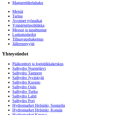
Magneettikelahaku
Meistä
Tarina
Avoimet työpaikat
Ympäristöpolitiikka
Messut ja tapahtumat
Laskutustiedot
Tilinavaushakemus
Jälleenmyyjät
Yhteystiedot
Pääkonttori ja logistiikkakeskus
Salhydro Nurmijärvi
Salhydro Tampere
Salhydro Jyväskylä
Salhydro Kuopio
Salhydro Oulu
Salhydro Turku
Salhydro Lahti
Salhydro Pori
Hydromarket Helsinki, Suutarila
Hydromarket Helsinki, Konala
Hydromarket Kerava