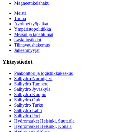
Magneettikelahaku
Meistä
Tarina
Avoimet työpaikat
Ympäristöpolitiikka
Messut ja tapahtumat
Laskutustiedot
Tilinavaushakemus
Jälleenmyyjät
Yhteystiedot
Pääkonttori ja logistiikkakeskus
Salhydro Nurmijärvi
Salhydro Tampere
Salhydro Jyväskylä
Salhydro Kuopio
Salhydro Oulu
Salhydro Turku
Salhydro Lahti
Salhydro Pori
Hydromarket Helsinki, Suutarila
Hydromarket Helsinki, Konala
Hydromarket Kerava