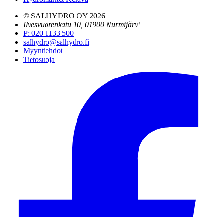
© SALHYDRO OY
2026
Ilvesvuorenkatu 10, 01900 Nurmijärvi
P
:
020 1133 500
salhydro@salhydro.fi
Myyntiehdot
Tietosuoja