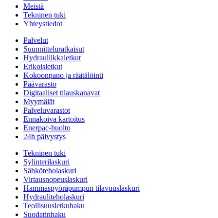
Meistä
Tekninen tuki
Yhteystiedot
Palvelut
Suunnitteluratkaisut
Hydrauliikkaletkut
Erikoisletkut
Kokoonpano ja räätälöinti
Päävarasto
Digitaaliset tilauskanavat
Myymälät
Palveluvarastot
Ennakoiva kartoitus
Enerpac-huolto
24h päivystys
Tekninen tuki
Sylinterilaskuri
Sähköteholaskuri
Virtausnopeuslaskuri
Hammaspyöräpumpun tilavuuslaskuri
Hydrauliteholaskuri
Teollisuusletkuhaku
Suodatinhaku