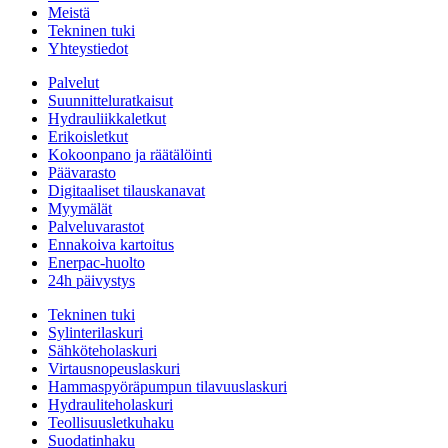
Meistä
Tekninen tuki
Yhteystiedot
Palvelut
Suunnitteluratkaisut
Hydrauliikkaletkut
Erikoisletkut
Kokoonpano ja räätälöinti
Päävarasto
Digitaaliset tilauskanavat
Myymälät
Palveluvarastot
Ennakoiva kartoitus
Enerpac-huolto
24h päivystys
Tekninen tuki
Sylinterilaskuri
Sähköteholaskuri
Virtausnopeuslaskuri
Hammaspyöräpumpun tilavuuslaskuri
Hydrauliteholaskuri
Teollisuusletkuhaku
Suodatinhaku