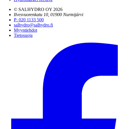
© SALHYDRO OY
2026
Ilvesvuorenkatu 10, 01900 Nurmijärvi
P
:
020 1133 500
salhydro@salhydro.fi
Myyntiehdot
Tietosuoja