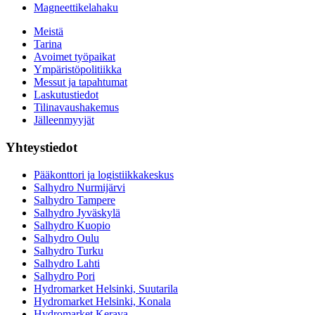
Magneettikelahaku
Meistä
Tarina
Avoimet työpaikat
Ympäristöpolitiikka
Messut ja tapahtumat
Laskutustiedot
Tilinavaushakemus
Jälleenmyyjät
Yhteystiedot
Pääkonttori ja logistiikkakeskus
Salhydro Nurmijärvi
Salhydro Tampere
Salhydro Jyväskylä
Salhydro Kuopio
Salhydro Oulu
Salhydro Turku
Salhydro Lahti
Salhydro Pori
Hydromarket Helsinki, Suutarila
Hydromarket Helsinki, Konala
Hydromarket Kerava