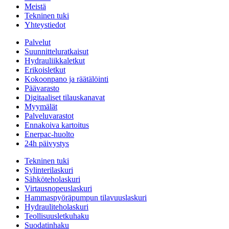
Meistä
Tekninen tuki
Yhteystiedot
Palvelut
Suunnitteluratkaisut
Hydrauliikkaletkut
Erikoisletkut
Kokoonpano ja räätälöinti
Päävarasto
Digitaaliset tilauskanavat
Myymälät
Palveluvarastot
Ennakoiva kartoitus
Enerpac-huolto
24h päivystys
Tekninen tuki
Sylinterilaskuri
Sähköteholaskuri
Virtausnopeuslaskuri
Hammaspyöräpumpun tilavuuslaskuri
Hydrauliteholaskuri
Teollisuusletkuhaku
Suodatinhaku