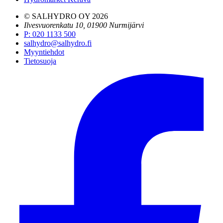
© SALHYDRO OY
2026
Ilvesvuorenkatu 10, 01900 Nurmijärvi
P
:
020 1133 500
salhydro@salhydro.fi
Myyntiehdot
Tietosuoja