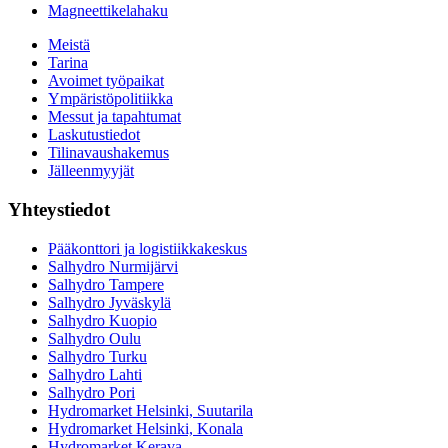
Magneettikelahaku
Meistä
Tarina
Avoimet työpaikat
Ympäristöpolitiikka
Messut ja tapahtumat
Laskutustiedot
Tilinavaushakemus
Jälleenmyyjät
Yhteystiedot
Pääkonttori ja logistiikkakeskus
Salhydro Nurmijärvi
Salhydro Tampere
Salhydro Jyväskylä
Salhydro Kuopio
Salhydro Oulu
Salhydro Turku
Salhydro Lahti
Salhydro Pori
Hydromarket Helsinki, Suutarila
Hydromarket Helsinki, Konala
Hydromarket Kerava