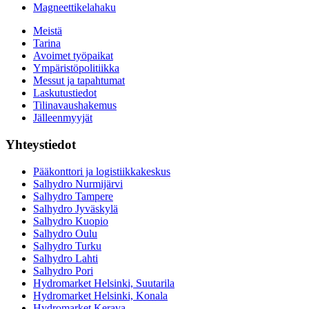
Magneettikelahaku
Meistä
Tarina
Avoimet työpaikat
Ympäristöpolitiikka
Messut ja tapahtumat
Laskutustiedot
Tilinavaushakemus
Jälleenmyyjät
Yhteystiedot
Pääkonttori ja logistiikkakeskus
Salhydro Nurmijärvi
Salhydro Tampere
Salhydro Jyväskylä
Salhydro Kuopio
Salhydro Oulu
Salhydro Turku
Salhydro Lahti
Salhydro Pori
Hydromarket Helsinki, Suutarila
Hydromarket Helsinki, Konala
Hydromarket Kerava