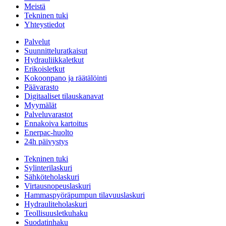
Meistä
Tekninen tuki
Yhteystiedot
Palvelut
Suunnitteluratkaisut
Hydrauliikkaletkut
Erikoisletkut
Kokoonpano ja räätälöinti
Päävarasto
Digitaaliset tilauskanavat
Myymälät
Palveluvarastot
Ennakoiva kartoitus
Enerpac-huolto
24h päivystys
Tekninen tuki
Sylinterilaskuri
Sähköteholaskuri
Virtausnopeuslaskuri
Hammaspyöräpumpun tilavuuslaskuri
Hydrauliteholaskuri
Teollisuusletkuhaku
Suodatinhaku