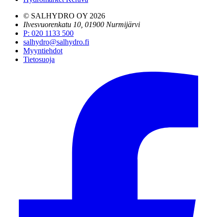
© SALHYDRO OY
2026
Ilvesvuorenkatu 10, 01900 Nurmijärvi
P
:
020 1133 500
salhydro@salhydro.fi
Myyntiehdot
Tietosuoja