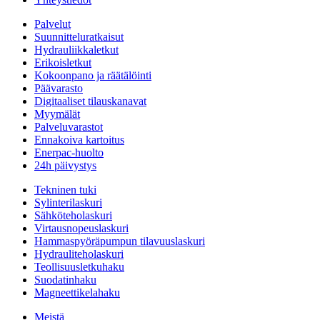
Palvelut
Suunnitteluratkaisut
Hydrauliikkaletkut
Erikoisletkut
Kokoonpano ja räätälöinti
Päävarasto
Digitaaliset tilauskanavat
Myymälät
Palveluvarastot
Ennakoiva kartoitus
Enerpac-huolto
24h päivystys
Tekninen tuki
Sylinterilaskuri
Sähköteholaskuri
Virtausnopeuslaskuri
Hammaspyöräpumpun tilavuuslaskuri
Hydrauliteholaskuri
Teollisuusletkuhaku
Suodatinhaku
Magneettikelahaku
Meistä