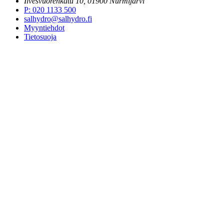
Ilvesvuorenkatu 10, 01900 Nurmijärvi
P
:
020 1133 500
salhydro@salhydro.fi
Myyntiehdot
Tietosuoja