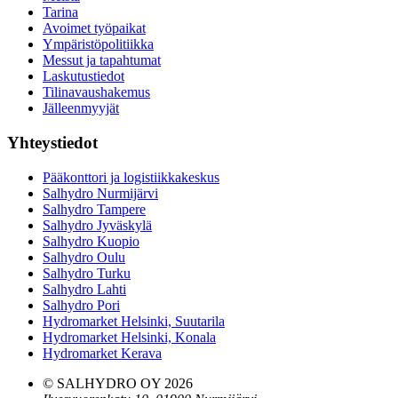
Tarina
Avoimet työpaikat
Ympäristöpolitiikka
Messut ja tapahtumat
Laskutustiedot
Tilinavaushakemus
Jälleenmyyjät
Yhteystiedot
Pääkonttori ja logistiikkakeskus
Salhydro Nurmijärvi
Salhydro Tampere
Salhydro Jyväskylä
Salhydro Kuopio
Salhydro Oulu
Salhydro Turku
Salhydro Lahti
Salhydro Pori
Hydromarket Helsinki, Suutarila
Hydromarket Helsinki, Konala
Hydromarket Kerava
© SALHYDRO OY
2026