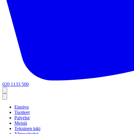
020 1133 500
Etusivu
Tuotteet
Palvelut
Meistä
Tekninen tuki
Yhteystiedot