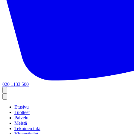
020 1133 500
Etusivu
Tuotteet
Palvelut
Meistä
Tekninen tuki
Yhteystiedot