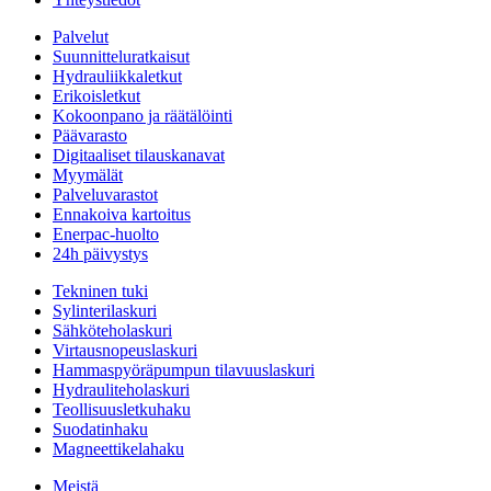
Palvelut
Suunnitteluratkaisut
Hydrauliikkaletkut
Erikoisletkut
Kokoonpano ja räätälöinti
Päävarasto
Digitaaliset tilauskanavat
Myymälät
Palveluvarastot
Ennakoiva kartoitus
Enerpac-huolto
24h päivystys
Tekninen tuki
Sylinterilaskuri
Sähköteholaskuri
Virtausnopeuslaskuri
Hammaspyöräpumpun tilavuuslaskuri
Hydrauliteholaskuri
Teollisuusletkuhaku
Suodatinhaku
Magneettikelahaku
Meistä