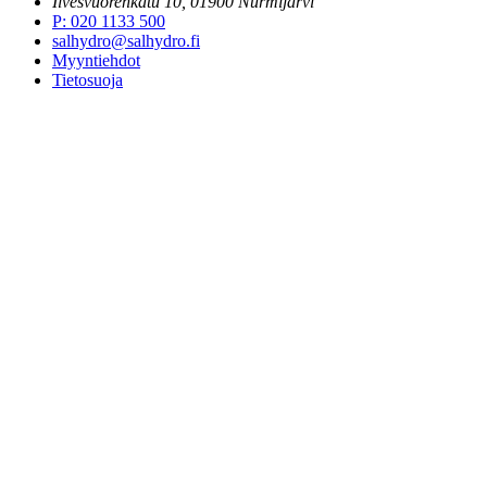
Ilvesvuorenkatu 10, 01900 Nurmijärvi
P
:
020 1133 500
salhydro@salhydro.fi
Myyntiehdot
Tietosuoja