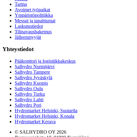
Tarina
Avoimet työpaikat
Ympäristöpolitiikka
Messut ja tapahtumat
Laskutustiedot
Tilinavaushakemus
Jälleenmyyjät
Yhteystiedot
Pääkonttori ja logistiikkakeskus
Salhydro Nurmijärvi
Salhydro Tampere
Salhydro Jyväskylä
Salhydro Kuopio
Salhydro Oulu
Salhydro Turku
Salhydro Lahti
Salhydro Pori
Hydromarket Helsinki, Suutarila
Hydromarket Helsinki, Konala
Hydromarket Kerava
© SALHYDRO OY
2026