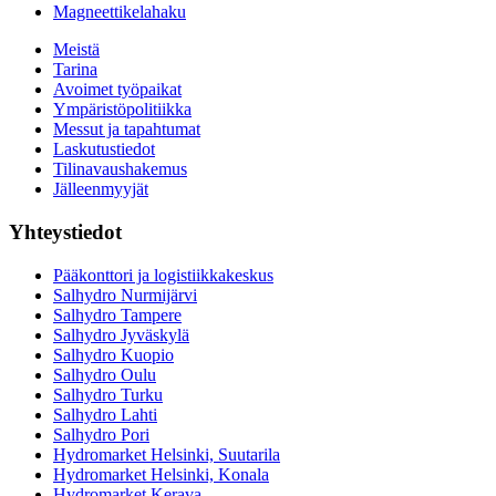
Magneettikelahaku
Meistä
Tarina
Avoimet työpaikat
Ympäristöpolitiikka
Messut ja tapahtumat
Laskutustiedot
Tilinavaushakemus
Jälleenmyyjät
Yhteystiedot
Pääkonttori ja logistiikkakeskus
Salhydro Nurmijärvi
Salhydro Tampere
Salhydro Jyväskylä
Salhydro Kuopio
Salhydro Oulu
Salhydro Turku
Salhydro Lahti
Salhydro Pori
Hydromarket Helsinki, Suutarila
Hydromarket Helsinki, Konala
Hydromarket Kerava