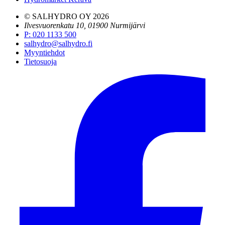
© SALHYDRO OY
2026
Ilvesvuorenkatu 10, 01900 Nurmijärvi
P
:
020 1133 500
salhydro@salhydro.fi
Myyntiehdot
Tietosuoja