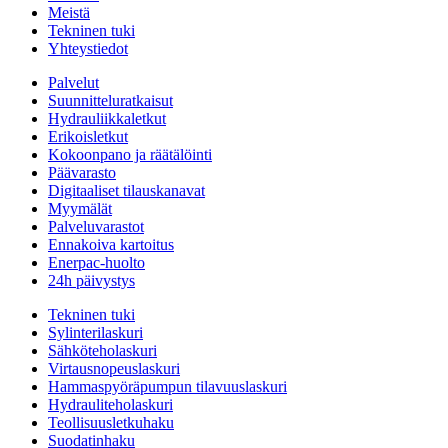
Meistä
Tekninen tuki
Yhteystiedot
Palvelut
Suunnitteluratkaisut
Hydrauliikkaletkut
Erikoisletkut
Kokoonpano ja räätälöinti
Päävarasto
Digitaaliset tilauskanavat
Myymälät
Palveluvarastot
Ennakoiva kartoitus
Enerpac-huolto
24h päivystys
Tekninen tuki
Sylinterilaskuri
Sähköteholaskuri
Virtausnopeuslaskuri
Hammaspyöräpumpun tilavuuslaskuri
Hydrauliteholaskuri
Teollisuusletkuhaku
Suodatinhaku