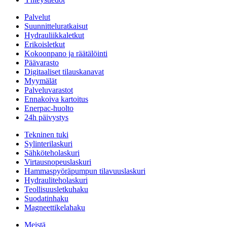
Palvelut
Suunnitteluratkaisut
Hydrauliikkaletkut
Erikoisletkut
Kokoonpano ja räätälöinti
Päävarasto
Digitaaliset tilauskanavat
Myymälät
Palveluvarastot
Ennakoiva kartoitus
Enerpac-huolto
24h päivystys
Tekninen tuki
Sylinterilaskuri
Sähköteholaskuri
Virtausnopeuslaskuri
Hammaspyöräpumpun tilavuuslaskuri
Hydrauliteholaskuri
Teollisuusletkuhaku
Suodatinhaku
Magneettikelahaku
Meistä