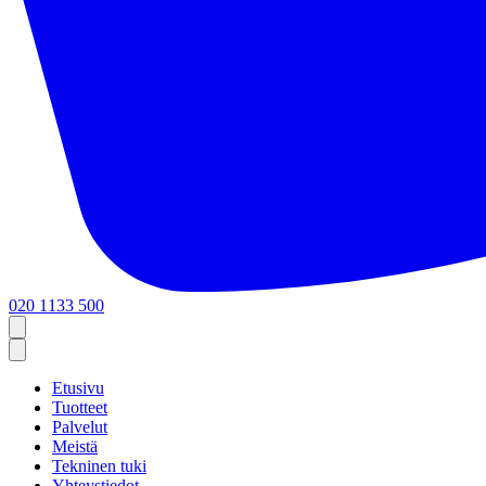
020 1133 500
Etusivu
Tuotteet
Palvelut
Meistä
Tekninen tuki
Yhteystiedot