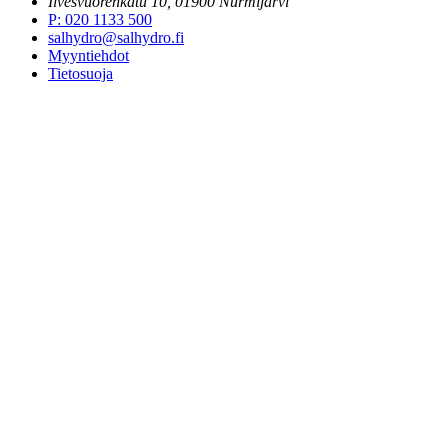
Ilvesvuorenkatu 10, 01900 Nurmijärvi
P
:
020 1133 500
salhydro@salhydro.fi
Myyntiehdot
Tietosuoja