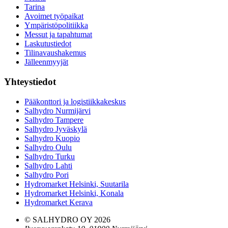
Tarina
Avoimet työpaikat
Ympäristöpolitiikka
Messut ja tapahtumat
Laskutustiedot
Tilinavaushakemus
Jälleenmyyjät
Yhteystiedot
Pääkonttori ja logistiikkakeskus
Salhydro Nurmijärvi
Salhydro Tampere
Salhydro Jyväskylä
Salhydro Kuopio
Salhydro Oulu
Salhydro Turku
Salhydro Lahti
Salhydro Pori
Hydromarket Helsinki, Suutarila
Hydromarket Helsinki, Konala
Hydromarket Kerava
© SALHYDRO OY
2026