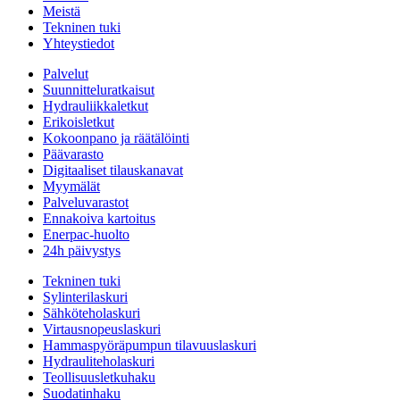
Meistä
Tekninen tuki
Yhteystiedot
Palvelut
Suunnitteluratkaisut
Hydrauliikkaletkut
Erikoisletkut
Kokoonpano ja räätälöinti
Päävarasto
Digitaaliset tilauskanavat
Myymälät
Palveluvarastot
Ennakoiva kartoitus
Enerpac-huolto
24h päivystys
Tekninen tuki
Sylinterilaskuri
Sähköteholaskuri
Virtausnopeuslaskuri
Hammaspyöräpumpun tilavuuslaskuri
Hydrauliteholaskuri
Teollisuusletkuhaku
Suodatinhaku