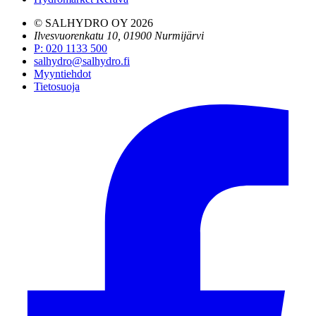
© SALHYDRO OY
2026
Ilvesvuorenkatu 10, 01900 Nurmijärvi
P
:
020 1133 500
salhydro@salhydro.fi
Myyntiehdot
Tietosuoja