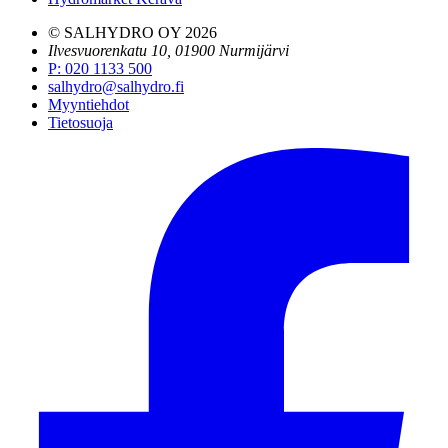
© SALHYDRO OY
2026
Ilvesvuorenkatu 10, 01900 Nurmijärvi
P
:
020 1133 500
salhydro@salhydro.fi
Myyntiehdot
Tietosuoja