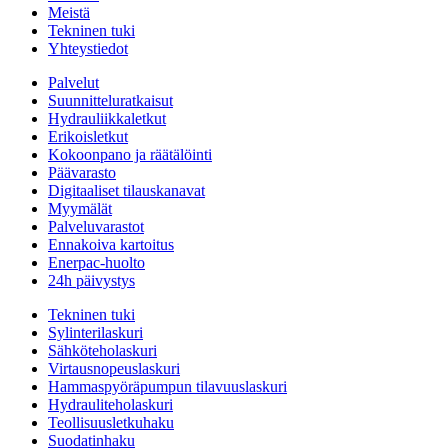
Meistä
Tekninen tuki
Yhteystiedot
Palvelut
Suunnitteluratkaisut
Hydrauliikkaletkut
Erikoisletkut
Kokoonpano ja räätälöinti
Päävarasto
Digitaaliset tilauskanavat
Myymälät
Palveluvarastot
Ennakoiva kartoitus
Enerpac-huolto
24h päivystys
Tekninen tuki
Sylinterilaskuri
Sähköteholaskuri
Virtausnopeuslaskuri
Hammaspyöräpumpun tilavuuslaskuri
Hydrauliteholaskuri
Teollisuusletkuhaku
Suodatinhaku