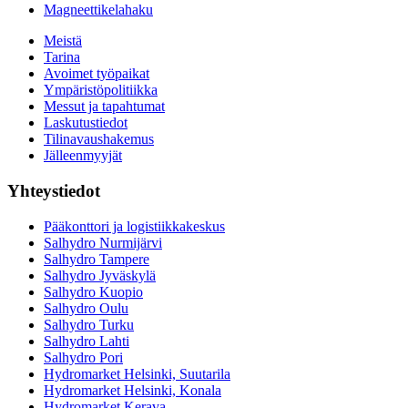
Magneettikelahaku
Meistä
Tarina
Avoimet työpaikat
Ympäristöpolitiikka
Messut ja tapahtumat
Laskutustiedot
Tilinavaushakemus
Jälleenmyyjät
Yhteystiedot
Pääkonttori ja logistiikkakeskus
Salhydro Nurmijärvi
Salhydro Tampere
Salhydro Jyväskylä
Salhydro Kuopio
Salhydro Oulu
Salhydro Turku
Salhydro Lahti
Salhydro Pori
Hydromarket Helsinki, Suutarila
Hydromarket Helsinki, Konala
Hydromarket Kerava