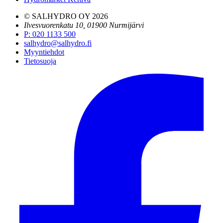
© SALHYDRO OY
2026
Ilvesvuorenkatu 10, 01900 Nurmijärvi
P
:
020 1133 500
salhydro@salhydro.fi
Myyntiehdot
Tietosuoja