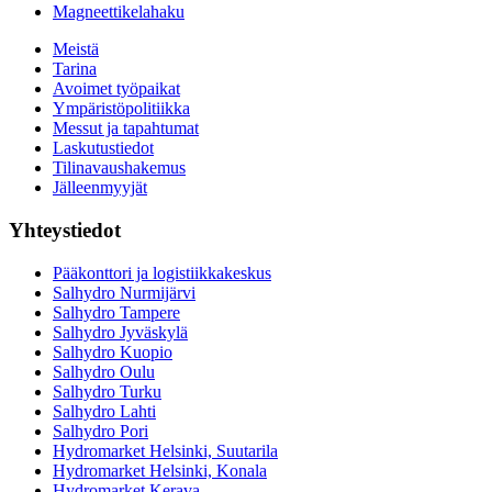
Magneettikelahaku
Meistä
Tarina
Avoimet työpaikat
Ympäristöpolitiikka
Messut ja tapahtumat
Laskutustiedot
Tilinavaushakemus
Jälleenmyyjät
Yhteystiedot
Pääkonttori ja logistiikkakeskus
Salhydro Nurmijärvi
Salhydro Tampere
Salhydro Jyväskylä
Salhydro Kuopio
Salhydro Oulu
Salhydro Turku
Salhydro Lahti
Salhydro Pori
Hydromarket Helsinki, Suutarila
Hydromarket Helsinki, Konala
Hydromarket Kerava