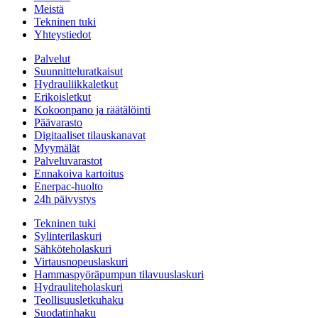
Meistä
Tekninen tuki
Yhteystiedot
Palvelut
Suunnitteluratkaisut
Hydrauliikkaletkut
Erikoisletkut
Kokoonpano ja räätälöinti
Päävarasto
Digitaaliset tilauskanavat
Myymälät
Palveluvarastot
Ennakoiva kartoitus
Enerpac-huolto
24h päivystys
Tekninen tuki
Sylinterilaskuri
Sähköteholaskuri
Virtausnopeuslaskuri
Hammaspyöräpumpun tilavuuslaskuri
Hydrauliteholaskuri
Teollisuusletkuhaku
Suodatinhaku