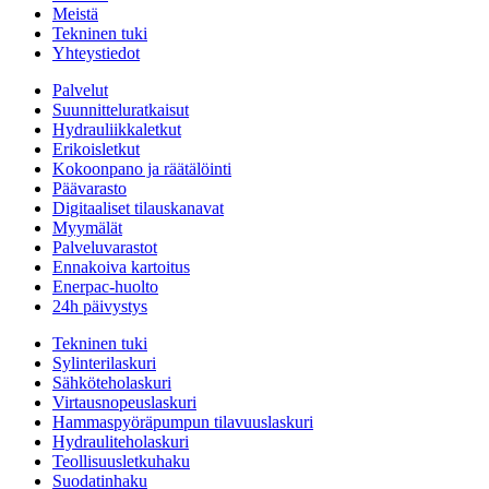
Meistä
Tekninen tuki
Yhteystiedot
Palvelut
Suunnitteluratkaisut
Hydrauliikkaletkut
Erikoisletkut
Kokoonpano ja räätälöinti
Päävarasto
Digitaaliset tilauskanavat
Myymälät
Palveluvarastot
Ennakoiva kartoitus
Enerpac-huolto
24h päivystys
Tekninen tuki
Sylinterilaskuri
Sähköteholaskuri
Virtausnopeuslaskuri
Hammaspyöräpumpun tilavuuslaskuri
Hydrauliteholaskuri
Teollisuusletkuhaku
Suodatinhaku