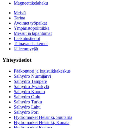
Magneettikelahaku
Meistä
Tarina
Avoimet työpaikat
Ympäristöpolitiikka
Messut ja tapahtumat
Laskutustiedot
Tilinavaushakemus
Jälleenmyyjät
Yhteystiedot
Pääkonttori ja logistiikkakeskus
Salhydro Nurmijärvi
Salhydro Tampere
Salhydro Jyväskylä
Salhydro Kuopio
Salhydro Oulu
Salhydro Turku
Salhydro Lahti
Salhydro Pori
Hydromarket Helsinki, Suutarila
Hydromarket Helsinki, Konala
Hydromarket Kerava