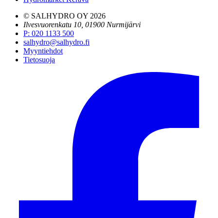
© SALHYDRO OY
2026
Ilvesvuorenkatu 10, 01900 Nurmijärvi
P
:
020 1133 500
salhydro@salhydro.fi
Myyntiehdot
Tietosuoja