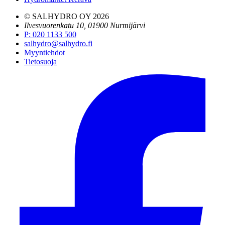
© SALHYDRO OY
2026
Ilvesvuorenkatu 10, 01900 Nurmijärvi
P
:
020 1133 500
salhydro@salhydro.fi
Myyntiehdot
Tietosuoja