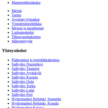
Magneettikelahaku
Meistä
Tarina
Avoimet työpaikat
Ympäristöpolitiikka
Messut ja tapahtumat
Laskutustiedot
Tilinavaushakemus
Jälleenmyyjät
Yhteystiedot
Pääkonttori ja logistiikkakeskus
Salhydro Nurmijärvi
Salhydro Tampere
Salhydro Jyväskylä
Salhydro Kuopio
Salhydro Oulu
Salhydro Turku
Salhydro Lahti
Salhydro Pori
Hydromarket Helsinki, Suutarila
Hydromarket Helsinki, Konala
Hydromarket Kerava