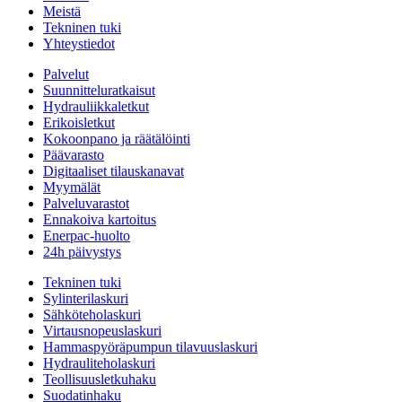
Meistä
Tekninen tuki
Yhteystiedot
Palvelut
Suunnitteluratkaisut
Hydrauliikkaletkut
Erikoisletkut
Kokoonpano ja räätälöinti
Päävarasto
Digitaaliset tilauskanavat
Myymälät
Palveluvarastot
Ennakoiva kartoitus
Enerpac-huolto
24h päivystys
Tekninen tuki
Sylinterilaskuri
Sähköteholaskuri
Virtausnopeuslaskuri
Hammaspyöräpumpun tilavuuslaskuri
Hydrauliteholaskuri
Teollisuusletkuhaku
Suodatinhaku