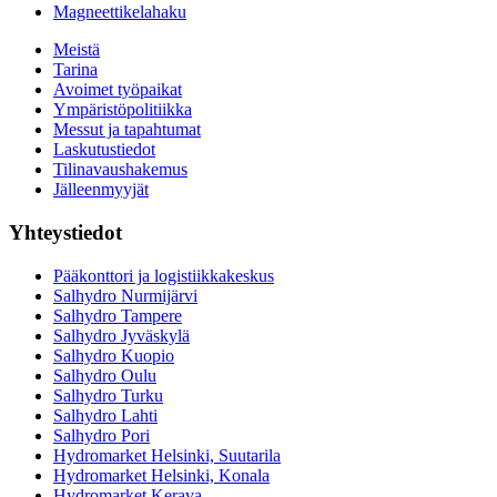
Magneettikelahaku
Meistä
Tarina
Avoimet työpaikat
Ympäristöpolitiikka
Messut ja tapahtumat
Laskutustiedot
Tilinavaushakemus
Jälleenmyyjät
Yhteystiedot
Pääkonttori ja logistiikkakeskus
Salhydro Nurmijärvi
Salhydro Tampere
Salhydro Jyväskylä
Salhydro Kuopio
Salhydro Oulu
Salhydro Turku
Salhydro Lahti
Salhydro Pori
Hydromarket Helsinki, Suutarila
Hydromarket Helsinki, Konala
Hydromarket Kerava