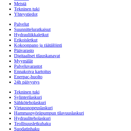
Meistä
Tekninen tuki
Yhteystiedot
Palvelut
Suunnitteluratkaisut
Hydrauliikkaletkut
Erikoisletkut
Kokoonpano ja räätälöinti
Päävarasto
Digitaaliset tilauskanavat
Myymälät
Palveluvarastot
Ennakoiva kartoitus
Enerpac-huolto
24h päivystys
Tekninen tuki
Sylinterilaskuri
Sähköteholaskuri
Virtausnopeuslaskuri
Hammaspyöräpumpun tilavuuslaskuri
Hydrauliteholaskuri
Teollisuusletkuhaku
Suodatinhaku