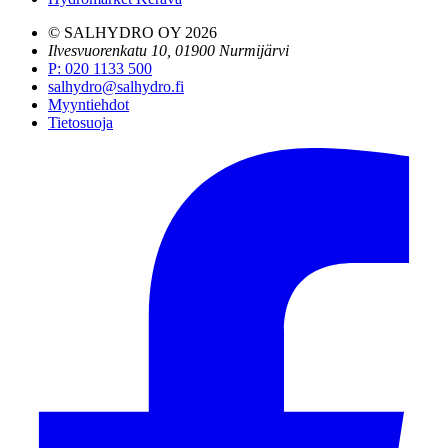
© SALHYDRO OY
2026
Ilvesvuorenkatu 10, 01900 Nurmijärvi
P
:
020 1133 500
salhydro@salhydro.fi
Myyntiehdot
Tietosuoja