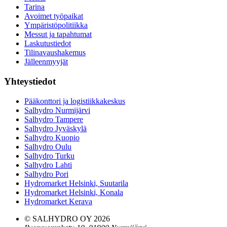
Tarina
Avoimet työpaikat
Ympäristöpolitiikka
Messut ja tapahtumat
Laskutustiedot
Tilinavaushakemus
Jälleenmyyjät
Yhteystiedot
Pääkonttori ja logistiikkakeskus
Salhydro Nurmijärvi
Salhydro Tampere
Salhydro Jyväskylä
Salhydro Kuopio
Salhydro Oulu
Salhydro Turku
Salhydro Lahti
Salhydro Pori
Hydromarket Helsinki, Suutarila
Hydromarket Helsinki, Konala
Hydromarket Kerava
© SALHYDRO OY
2026