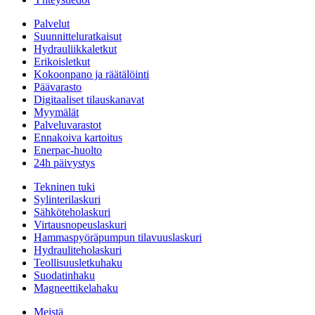
Palvelut
Suunnitteluratkaisut
Hydrauliikkaletkut
Erikoisletkut
Kokoonpano ja räätälöinti
Päävarasto
Digitaaliset tilauskanavat
Myymälät
Palveluvarastot
Ennakoiva kartoitus
Enerpac-huolto
24h päivystys
Tekninen tuki
Sylinterilaskuri
Sähköteholaskuri
Virtausnopeuslaskuri
Hammaspyöräpumpun tilavuuslaskuri
Hydrauliteholaskuri
Teollisuusletkuhaku
Suodatinhaku
Magneettikelahaku
Meistä