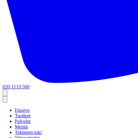
020 1133 500
Etusivu
Tuotteet
Palvelut
Meistä
Tekninen tuki
Yhteystiedot