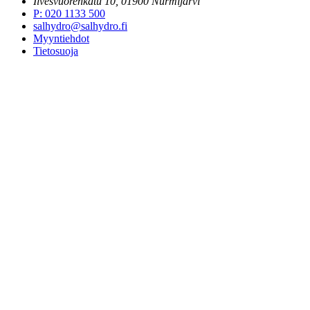
Ilvesvuorenkatu 10, 01900 Nurmijärvi
P
:
020 1133 500
salhydro@salhydro.fi
Myyntiehdot
Tietosuoja