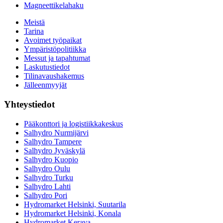
Magneettikelahaku
Meistä
Tarina
Avoimet työpaikat
Ympäristöpolitiikka
Messut ja tapahtumat
Laskutustiedot
Tilinavaushakemus
Jälleenmyyjät
Yhteystiedot
Pääkonttori ja logistiikkakeskus
Salhydro Nurmijärvi
Salhydro Tampere
Salhydro Jyväskylä
Salhydro Kuopio
Salhydro Oulu
Salhydro Turku
Salhydro Lahti
Salhydro Pori
Hydromarket Helsinki, Suutarila
Hydromarket Helsinki, Konala
Hydromarket Kerava