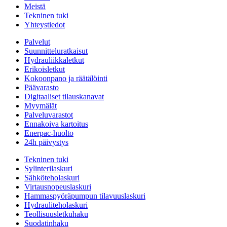
Meistä
Tekninen tuki
Yhteystiedot
Palvelut
Suunnitteluratkaisut
Hydrauliikkaletkut
Erikoisletkut
Kokoonpano ja räätälöinti
Päävarasto
Digitaaliset tilauskanavat
Myymälät
Palveluvarastot
Ennakoiva kartoitus
Enerpac-huolto
24h päivystys
Tekninen tuki
Sylinterilaskuri
Sähköteholaskuri
Virtausnopeuslaskuri
Hammaspyöräpumpun tilavuuslaskuri
Hydrauliteholaskuri
Teollisuusletkuhaku
Suodatinhaku