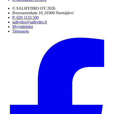
© SALHYDRO OY
2026
Ilvesvuorenkatu 10, 01900 Nurmijärvi
P
:
020 1133 500
salhydro@salhydro.fi
Myyntiehdot
Tietosuoja