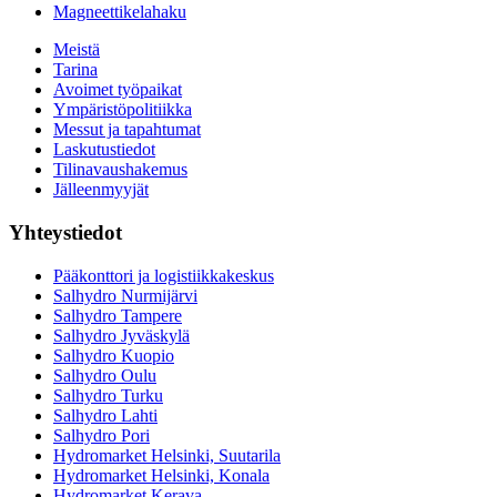
Magneettikelahaku
Meistä
Tarina
Avoimet työpaikat
Ympäristöpolitiikka
Messut ja tapahtumat
Laskutustiedot
Tilinavaushakemus
Jälleenmyyjät
Yhteystiedot
Pääkonttori ja logistiikkakeskus
Salhydro Nurmijärvi
Salhydro Tampere
Salhydro Jyväskylä
Salhydro Kuopio
Salhydro Oulu
Salhydro Turku
Salhydro Lahti
Salhydro Pori
Hydromarket Helsinki, Suutarila
Hydromarket Helsinki, Konala
Hydromarket Kerava