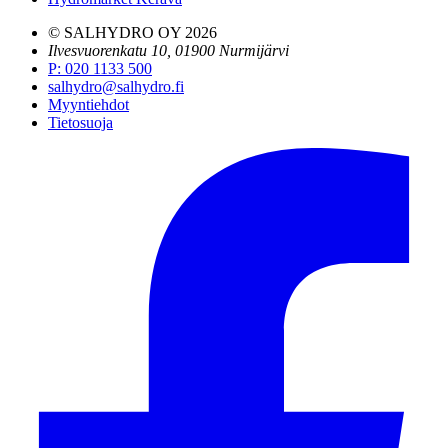
© SALHYDRO OY
2026
Ilvesvuorenkatu 10, 01900 Nurmijärvi
P
:
020 1133 500
salhydro@salhydro.fi
Myyntiehdot
Tietosuoja