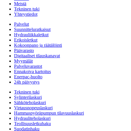
Meistä
Tekninen tuki
Yhteystiedot
Palvelut
Suunnitteluratkaisut
Hydrauliikkaletkut
Erikoisletkut
Kokoonpano ja räätälöinti
Päävarasto
Digitaaliset tilauskanavat
Myymälät
Palveluvarastot
Ennakoiva kartoitus
Enerpac-huolto
24h päivystys
Tekninen tuki
Sylinterilaskuri
Sähköteholaskuri
Virtausnopeuslaskuri
Hammaspyöräpumpun tilavuuslaskuri
Hydrauliteholaskuri
Teollisuusletkuhaku
Suodatinhaku