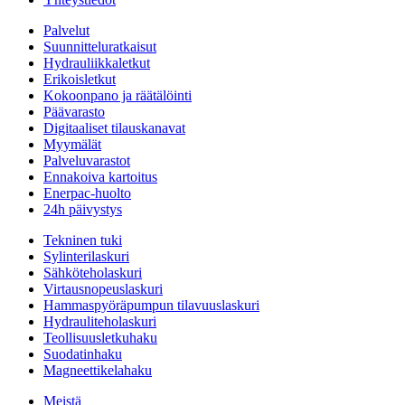
Palvelut
Suunnitteluratkaisut
Hydrauliikkaletkut
Erikoisletkut
Kokoonpano ja räätälöinti
Päävarasto
Digitaaliset tilauskanavat
Myymälät
Palveluvarastot
Ennakoiva kartoitus
Enerpac-huolto
24h päivystys
Tekninen tuki
Sylinterilaskuri
Sähköteholaskuri
Virtausnopeuslaskuri
Hammaspyöräpumpun tilavuuslaskuri
Hydrauliteholaskuri
Teollisuusletkuhaku
Suodatinhaku
Magneettikelahaku
Meistä