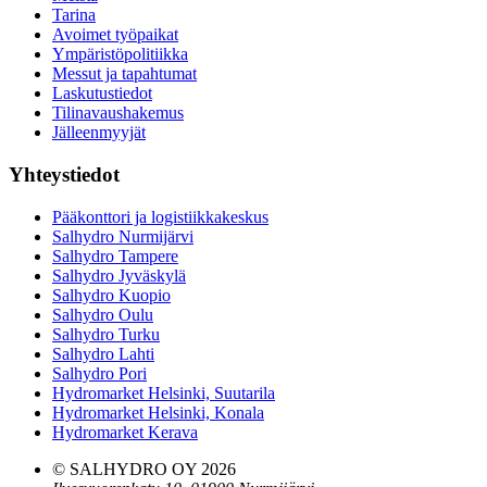
Tarina
Avoimet työpaikat
Ympäristöpolitiikka
Messut ja tapahtumat
Laskutustiedot
Tilinavaushakemus
Jälleenmyyjät
Yhteystiedot
Pääkonttori ja logistiikkakeskus
Salhydro Nurmijärvi
Salhydro Tampere
Salhydro Jyväskylä
Salhydro Kuopio
Salhydro Oulu
Salhydro Turku
Salhydro Lahti
Salhydro Pori
Hydromarket Helsinki, Suutarila
Hydromarket Helsinki, Konala
Hydromarket Kerava
© SALHYDRO OY
2026