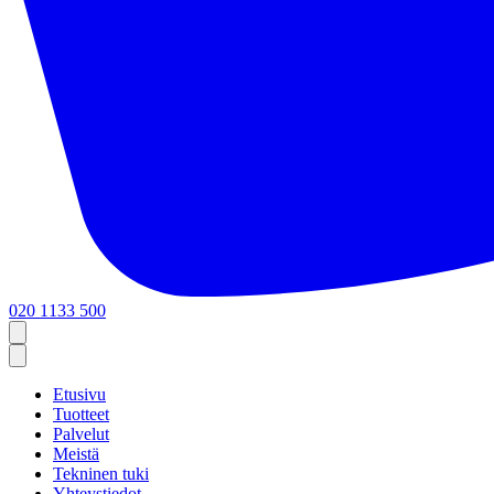
020 1133 500
Etusivu
Tuotteet
Palvelut
Meistä
Tekninen tuki
Yhteystiedot