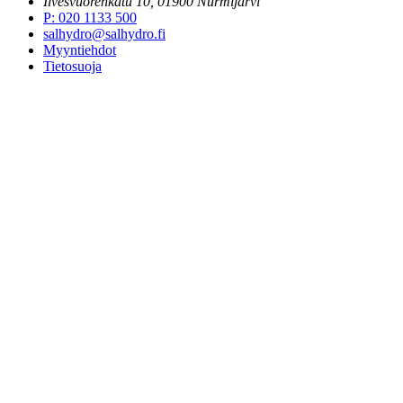
Ilvesvuorenkatu 10, 01900 Nurmijärvi
P
:
020 1133 500
salhydro@salhydro.fi
Myyntiehdot
Tietosuoja