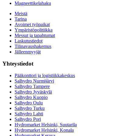
Magneettikelahaku
Meistä
Tarina
Avoimet työpaikat
Ympäristöpolitiikka
Messut ja tapahtumat
Laskutustiedot
Tilinavaushakemus
Jälleenmyyjät
Yhteystiedot
Pääkonttori ja logistiikkakeskus
Salhydro Nurmijärvi
Salhydro Tampere
Salhydro Jyväskylä
Salhydro Kuopio
Salhydro Oulu
Salhydro Turku
Salhydro Lahti
Salhydro Pori
Hydromarket Helsinki, Suutarila
Hydromarket Helsinki, Konala
Hydromarket Kerava