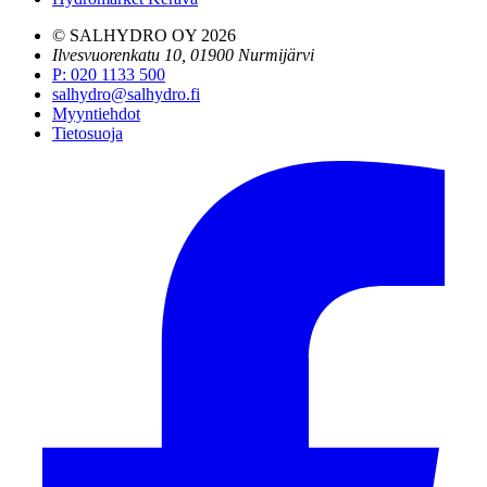
© SALHYDRO OY
2026
Ilvesvuorenkatu 10, 01900 Nurmijärvi
P
:
020 1133 500
salhydro@salhydro.fi
Myyntiehdot
Tietosuoja