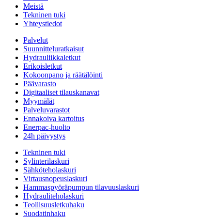
Meistä
Tekninen tuki
Yhteystiedot
Palvelut
Suunnitteluratkaisut
Hydrauliikkaletkut
Erikoisletkut
Kokoonpano ja räätälöinti
Päävarasto
Digitaaliset tilauskanavat
Myymälät
Palveluvarastot
Ennakoiva kartoitus
Enerpac-huolto
24h päivystys
Tekninen tuki
Sylinterilaskuri
Sähköteholaskuri
Virtausnopeuslaskuri
Hammaspyöräpumpun tilavuuslaskuri
Hydrauliteholaskuri
Teollisuusletkuhaku
Suodatinhaku