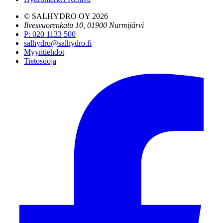
© SALHYDRO OY
2026
Ilvesvuorenkatu 10, 01900 Nurmijärvi
P
:
020 1133 500
salhydro@salhydro.fi
Myyntiehdot
Tietosuoja