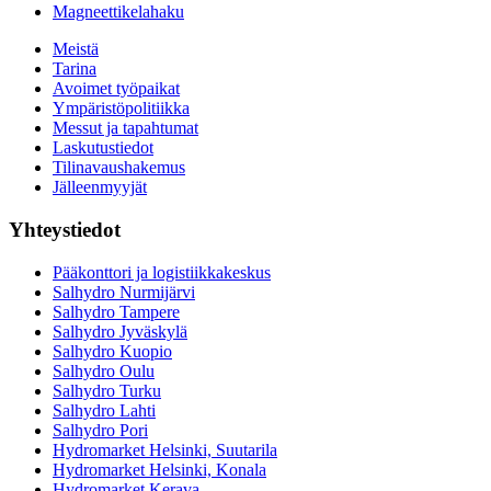
Magneettikelahaku
Meistä
Tarina
Avoimet työpaikat
Ympäristöpolitiikka
Messut ja tapahtumat
Laskutustiedot
Tilinavaushakemus
Jälleenmyyjät
Yhteystiedot
Pääkonttori ja logistiikkakeskus
Salhydro Nurmijärvi
Salhydro Tampere
Salhydro Jyväskylä
Salhydro Kuopio
Salhydro Oulu
Salhydro Turku
Salhydro Lahti
Salhydro Pori
Hydromarket Helsinki, Suutarila
Hydromarket Helsinki, Konala
Hydromarket Kerava