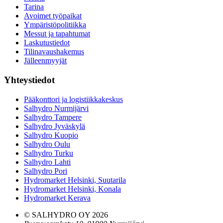
Tarina
Avoimet työpaikat
Ympäristöpolitiikka
Messut ja tapahtumat
Laskutustiedot
Tilinavaushakemus
Jälleenmyyjät
Yhteystiedot
Pääkonttori ja logistiikkakeskus
Salhydro Nurmijärvi
Salhydro Tampere
Salhydro Jyväskylä
Salhydro Kuopio
Salhydro Oulu
Salhydro Turku
Salhydro Lahti
Salhydro Pori
Hydromarket Helsinki, Suutarila
Hydromarket Helsinki, Konala
Hydromarket Kerava
© SALHYDRO OY
2026