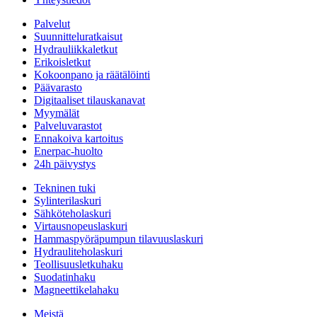
Palvelut
Suunnitteluratkaisut
Hydrauliikkaletkut
Erikoisletkut
Kokoonpano ja räätälöinti
Päävarasto
Digitaaliset tilauskanavat
Myymälät
Palveluvarastot
Ennakoiva kartoitus
Enerpac-huolto
24h päivystys
Tekninen tuki
Sylinterilaskuri
Sähköteholaskuri
Virtausnopeuslaskuri
Hammaspyöräpumpun tilavuuslaskuri
Hydrauliteholaskuri
Teollisuusletkuhaku
Suodatinhaku
Magneettikelahaku
Meistä