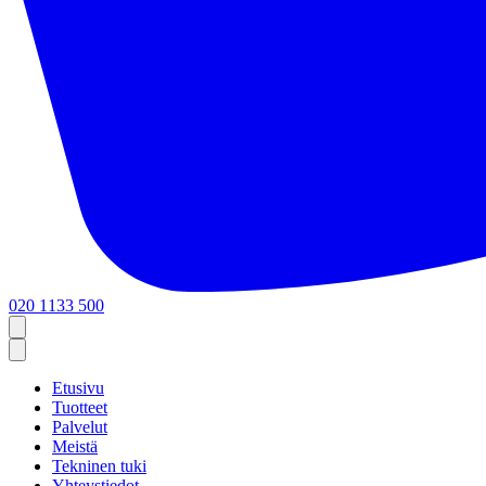
020 1133 500
Etusivu
Tuotteet
Palvelut
Meistä
Tekninen tuki
Yhteystiedot