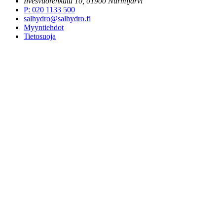
Ilvesvuorenkatu 10, 01900 Nurmijärvi
P
:
020 1133 500
salhydro@salhydro.fi
Myyntiehdot
Tietosuoja