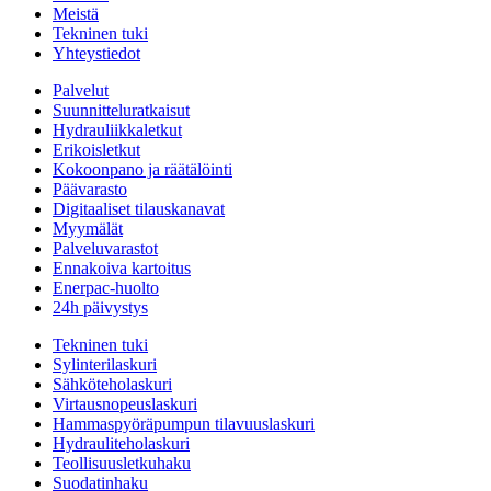
Meistä
Tekninen tuki
Yhteystiedot
Palvelut
Suunnitteluratkaisut
Hydrauliikkaletkut
Erikoisletkut
Kokoonpano ja räätälöinti
Päävarasto
Digitaaliset tilauskanavat
Myymälät
Palveluvarastot
Ennakoiva kartoitus
Enerpac-huolto
24h päivystys
Tekninen tuki
Sylinterilaskuri
Sähköteholaskuri
Virtausnopeuslaskuri
Hammaspyöräpumpun tilavuuslaskuri
Hydrauliteholaskuri
Teollisuusletkuhaku
Suodatinhaku