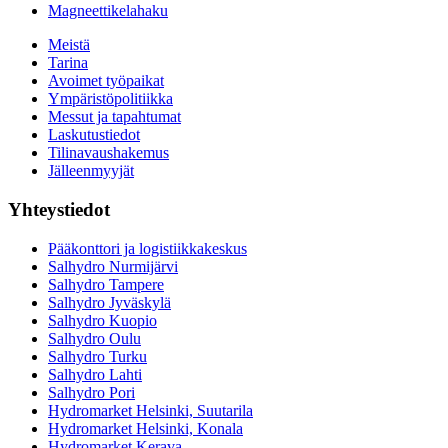
Magneettikelahaku
Meistä
Tarina
Avoimet työpaikat
Ympäristöpolitiikka
Messut ja tapahtumat
Laskutustiedot
Tilinavaushakemus
Jälleenmyyjät
Yhteystiedot
Pääkonttori ja logistiikkakeskus
Salhydro Nurmijärvi
Salhydro Tampere
Salhydro Jyväskylä
Salhydro Kuopio
Salhydro Oulu
Salhydro Turku
Salhydro Lahti
Salhydro Pori
Hydromarket Helsinki, Suutarila
Hydromarket Helsinki, Konala
Hydromarket Kerava