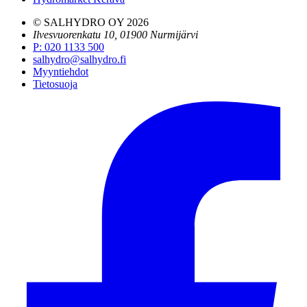
© SALHYDRO OY
2026
Ilvesvuorenkatu 10, 01900 Nurmijärvi
P
:
020 1133 500
salhydro@salhydro.fi
Myyntiehdot
Tietosuoja