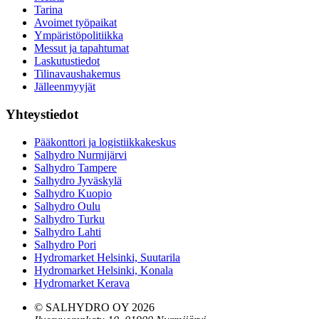
Tarina
Avoimet työpaikat
Ympäristöpolitiikka
Messut ja tapahtumat
Laskutustiedot
Tilinavaushakemus
Jälleenmyyjät
Yhteystiedot
Pääkonttori ja logistiikkakeskus
Salhydro Nurmijärvi
Salhydro Tampere
Salhydro Jyväskylä
Salhydro Kuopio
Salhydro Oulu
Salhydro Turku
Salhydro Lahti
Salhydro Pori
Hydromarket Helsinki, Suutarila
Hydromarket Helsinki, Konala
Hydromarket Kerava
© SALHYDRO OY
2026