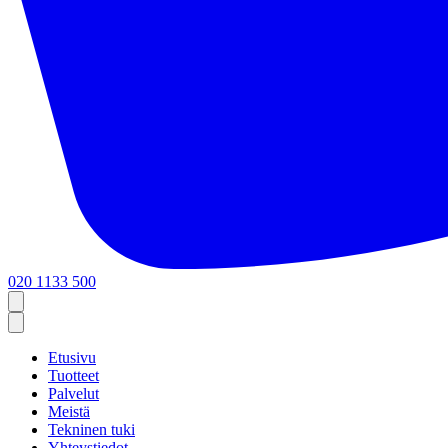
020 1133 500
Etusivu
Tuotteet
Palvelut
Meistä
Tekninen tuki
Yhteystiedot