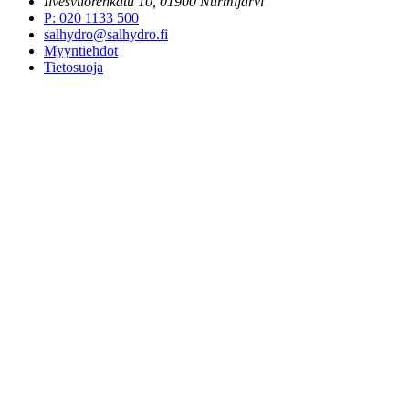
Ilvesvuorenkatu 10, 01900 Nurmijärvi
P
:
020 1133 500
salhydro@salhydro.fi
Myyntiehdot
Tietosuoja