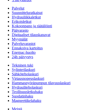
Palvelut
Suunnitteluratkaisut
Hydrauliikkaletkut
Erikoisletkut
Kokoonpano ja räätälöinti
Päävarasto
Digitaaliset tilauskanavat
Myymälät
Palveluvarastot
Ennakoiva kartoitus
Enerpac-huolto
24h päivystys
Tekninen tuki
Sylinterilaskuri
Sähköteholaskuri
Virtausnopeuslaskuri
Hammaspyöräpumpun tilavuuslaskuri
Hydrauliteholaskuri
Teollisuusletkuhaku
Suodatinhaku
Magneettikelahaku
Meistä