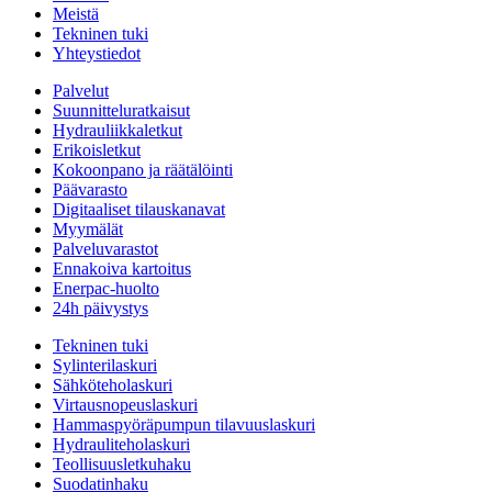
Meistä
Tekninen tuki
Yhteystiedot
Palvelut
Suunnitteluratkaisut
Hydrauliikkaletkut
Erikoisletkut
Kokoonpano ja räätälöinti
Päävarasto
Digitaaliset tilauskanavat
Myymälät
Palveluvarastot
Ennakoiva kartoitus
Enerpac-huolto
24h päivystys
Tekninen tuki
Sylinterilaskuri
Sähköteholaskuri
Virtausnopeuslaskuri
Hammaspyöräpumpun tilavuuslaskuri
Hydrauliteholaskuri
Teollisuusletkuhaku
Suodatinhaku