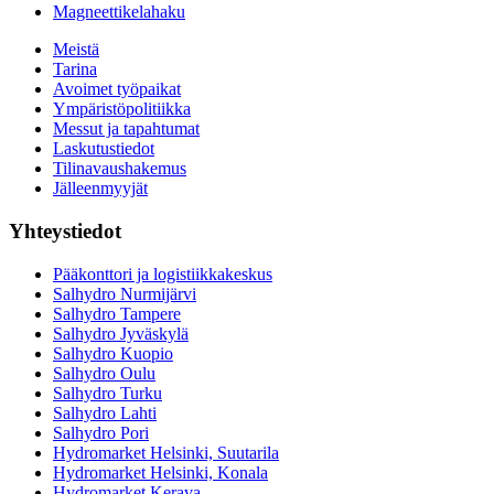
Magneettikelahaku
Meistä
Tarina
Avoimet työpaikat
Ympäristöpolitiikka
Messut ja tapahtumat
Laskutustiedot
Tilinavaushakemus
Jälleenmyyjät
Yhteystiedot
Pääkonttori ja logistiikkakeskus
Salhydro Nurmijärvi
Salhydro Tampere
Salhydro Jyväskylä
Salhydro Kuopio
Salhydro Oulu
Salhydro Turku
Salhydro Lahti
Salhydro Pori
Hydromarket Helsinki, Suutarila
Hydromarket Helsinki, Konala
Hydromarket Kerava