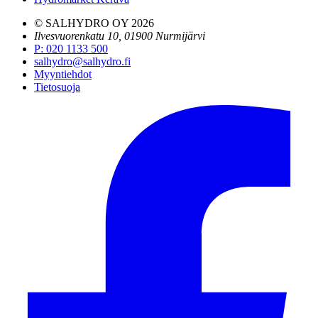
© SALHYDRO OY
2026
Ilvesvuorenkatu 10, 01900 Nurmijärvi
P
:
020 1133 500
salhydro@salhydro.fi
Myyntiehdot
Tietosuoja