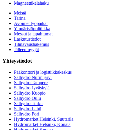
Magneettikelahaku
Meistä
Tarina
Avoimet työpaikat
Ympäristöpolitiikka
Messut ja tapahtumat
Laskutustiedot
Tilinavaushakemus
Jälleenmyyjät
Yhteystiedot
Pääkonttori ja logistiikkakeskus
Salhydro Nurmijärvi
Salhydro Tampere
Salhydro Jyväskylä
Salhydro Kuopio
Salhydro Oulu
Salhydro Turku
Salhydro Lahti
Salhydro Pori
Hydromarket Helsinki, Suutarila
Hydromarket Helsinki, Konala
Hydromarket Kerava