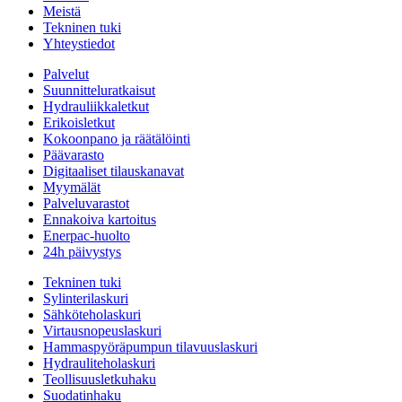
Meistä
Tekninen tuki
Yhteystiedot
Palvelut
Suunnitteluratkaisut
Hydrauliikkaletkut
Erikoisletkut
Kokoonpano ja räätälöinti
Päävarasto
Digitaaliset tilauskanavat
Myymälät
Palveluvarastot
Ennakoiva kartoitus
Enerpac-huolto
24h päivystys
Tekninen tuki
Sylinterilaskuri
Sähköteholaskuri
Virtausnopeuslaskuri
Hammaspyöräpumpun tilavuuslaskuri
Hydrauliteholaskuri
Teollisuusletkuhaku
Suodatinhaku