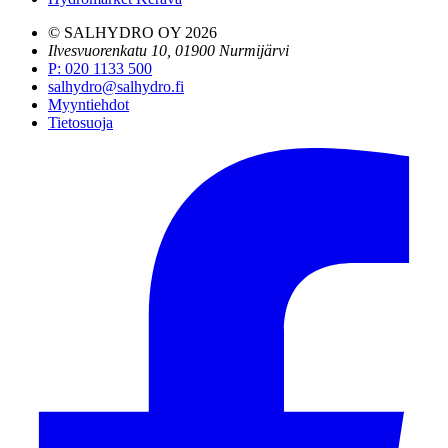
© SALHYDRO OY
2026
Ilvesvuorenkatu 10, 01900 Nurmijärvi
P
:
020 1133 500
salhydro@salhydro.fi
Myyntiehdot
Tietosuoja