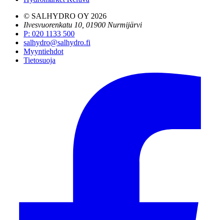
© SALHYDRO OY
2026
Ilvesvuorenkatu 10, 01900 Nurmijärvi
P
:
020 1133 500
salhydro@salhydro.fi
Myyntiehdot
Tietosuoja