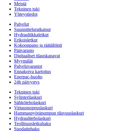
Meistä
Tekninen tuki
Yhteystiedot
Palvelut
Suunnitteluratkaisut
Hydrauliikkaletkut
Erikoisletkut
Kokoonpano ja räätälöinti
Päävarasto
Digitaaliset tilauskanavat
Myymälät
Palveluvarastot
Ennakoiva kartoitus
Enerpac-huolto
24h päivystys
Tekninen tuki
Sylinterilaskuri
Sähköteholaskuri
Virtausnopeuslaskuri
Hammaspyöräpumpun tilavuuslaskuri
Hydrauliteholaskuri
Teollisuusletkuhaku
Suodatinhaku