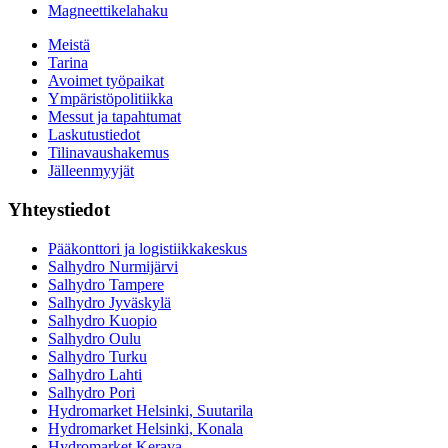
Magneettikelahaku
Meistä
Tarina
Avoimet työpaikat
Ympäristöpolitiikka
Messut ja tapahtumat
Laskutustiedot
Tilinavaushakemus
Jälleenmyyjät
Yhteystiedot
Pääkonttori ja logistiikkakeskus
Salhydro Nurmijärvi
Salhydro Tampere
Salhydro Jyväskylä
Salhydro Kuopio
Salhydro Oulu
Salhydro Turku
Salhydro Lahti
Salhydro Pori
Hydromarket Helsinki, Suutarila
Hydromarket Helsinki, Konala
Hydromarket Kerava