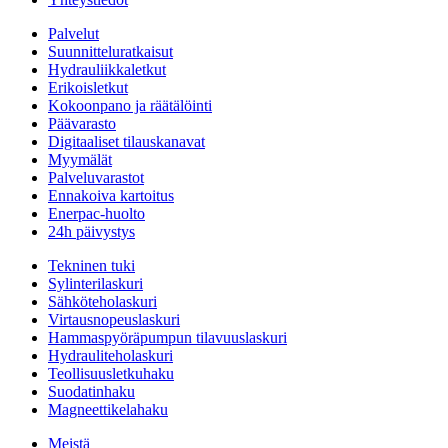
Palvelut
Suunnitteluratkaisut
Hydrauliikkaletkut
Erikoisletkut
Kokoonpano ja räätälöinti
Päävarasto
Digitaaliset tilauskanavat
Myymälät
Palveluvarastot
Ennakoiva kartoitus
Enerpac-huolto
24h päivystys
Tekninen tuki
Sylinterilaskuri
Sähköteholaskuri
Virtausnopeuslaskuri
Hammaspyöräpumpun tilavuuslaskuri
Hydrauliteholaskuri
Teollisuusletkuhaku
Suodatinhaku
Magneettikelahaku
Meistä