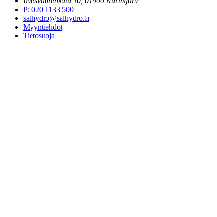
Ilvesvuorenkatu 10, 01900 Nurmijärvi
P
:
020 1133 500
salhydro@salhydro.fi
Myyntiehdot
Tietosuoja