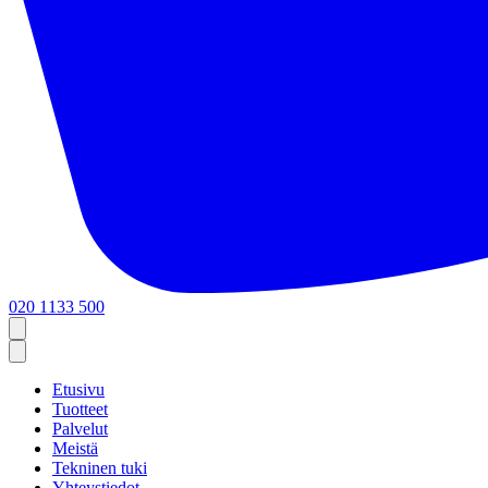
020 1133 500
Etusivu
Tuotteet
Palvelut
Meistä
Tekninen tuki
Yhteystiedot