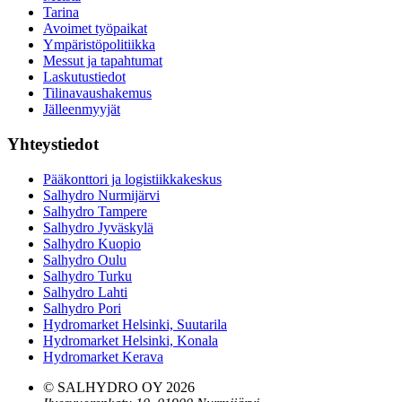
Tarina
Avoimet työpaikat
Ympäristöpolitiikka
Messut ja tapahtumat
Laskutustiedot
Tilinavaushakemus
Jälleenmyyjät
Yhteystiedot
Pääkonttori ja logistiikkakeskus
Salhydro Nurmijärvi
Salhydro Tampere
Salhydro Jyväskylä
Salhydro Kuopio
Salhydro Oulu
Salhydro Turku
Salhydro Lahti
Salhydro Pori
Hydromarket Helsinki, Suutarila
Hydromarket Helsinki, Konala
Hydromarket Kerava
© SALHYDRO OY
2026