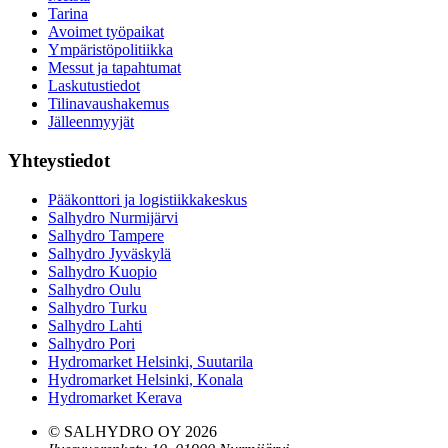
Tarina
Avoimet työpaikat
Ympäristöpolitiikka
Messut ja tapahtumat
Laskutustiedot
Tilinavaushakemus
Jälleenmyyjät
Yhteystiedot
Pääkonttori ja logistiikkakeskus
Salhydro Nurmijärvi
Salhydro Tampere
Salhydro Jyväskylä
Salhydro Kuopio
Salhydro Oulu
Salhydro Turku
Salhydro Lahti
Salhydro Pori
Hydromarket Helsinki, Suutarila
Hydromarket Helsinki, Konala
Hydromarket Kerava
© SALHYDRO OY
2026