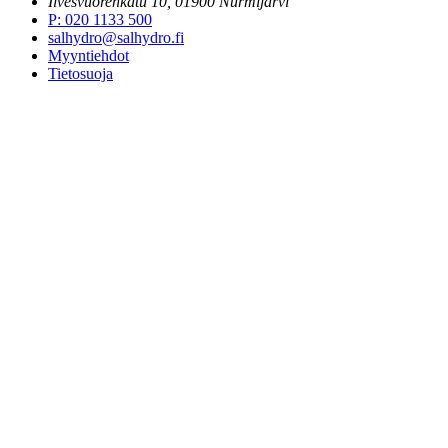
Ilvesvuorenkatu 10, 01900 Nurmijärvi
P
:
020 1133 500
salhydro@salhydro.fi
Myyntiehdot
Tietosuoja