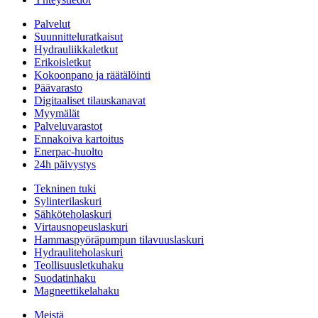
Palvelut
Suunnitteluratkaisut
Hydrauliikkaletkut
Erikoisletkut
Kokoonpano ja räätälöinti
Päävarasto
Digitaaliset tilauskanavat
Myymälät
Palveluvarastot
Ennakoiva kartoitus
Enerpac-huolto
24h päivystys
Tekninen tuki
Sylinterilaskuri
Sähköteholaskuri
Virtausnopeuslaskuri
Hammaspyöräpumpun tilavuuslaskuri
Hydrauliteholaskuri
Teollisuusletkuhaku
Suodatinhaku
Magneettikelahaku
Meistä