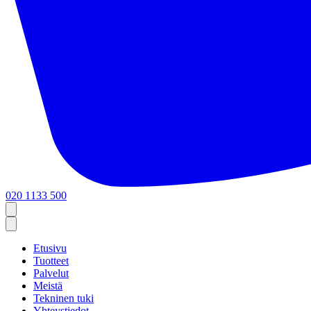
020 1133 500
Etusivu
Tuotteet
Palvelut
Meistä
Tekninen tuki
Yhteystiedot