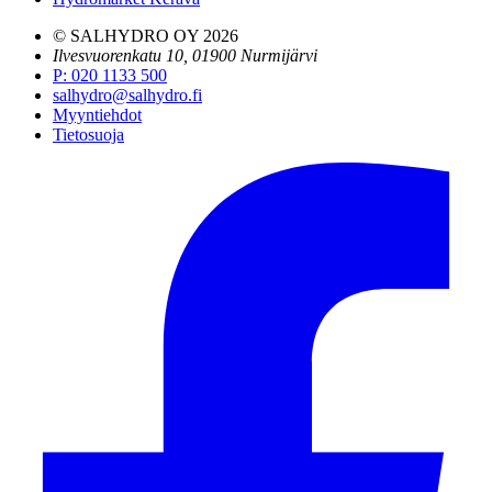
© SALHYDRO OY
2026
Ilvesvuorenkatu 10, 01900 Nurmijärvi
P
:
020 1133 500
salhydro@salhydro.fi
Myyntiehdot
Tietosuoja