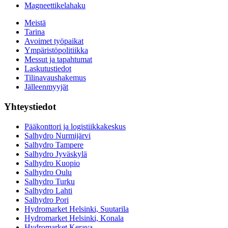
Magneettikelahaku
Meistä
Tarina
Avoimet työpaikat
Ympäristöpolitiikka
Messut ja tapahtumat
Laskutustiedot
Tilinavaushakemus
Jälleenmyyjät
Yhteystiedot
Pääkonttori ja logistiikkakeskus
Salhydro Nurmijärvi
Salhydro Tampere
Salhydro Jyväskylä
Salhydro Kuopio
Salhydro Oulu
Salhydro Turku
Salhydro Lahti
Salhydro Pori
Hydromarket Helsinki, Suutarila
Hydromarket Helsinki, Konala
Hydromarket Kerava