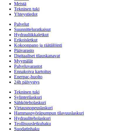
Meistä
Tekninen tuki
Yhteystiedot
Palvelut
Suunnitteluratkaisut
Hydrauliikkaletkut
Erikoisletkut
Kokoonpano ja räätälöinti
Päävarasto
Digitaaliset tilauskanavat
Myymälät
Palveluvarastot
Ennakoiva kartoitus
Enerpac-huolto
24h päivystys
Tekninen tuki
Sylinterilaskuri
Sähköteholaskuri
Virtausnopeuslaskuri
Hammaspyöräpumpun tilavuuslaskuri
Hydrauliteholaskuri
Teollisuusletkuhaku
Suodatinhaku