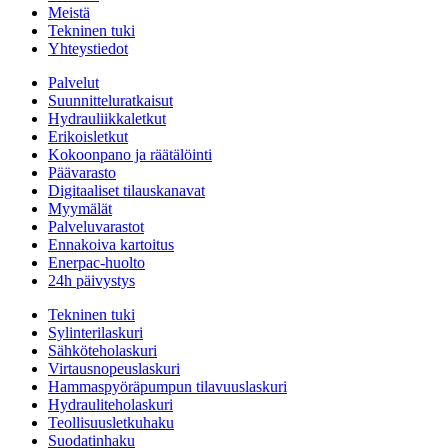
Meistä
Tekninen tuki
Yhteystiedot
Palvelut
Suunnitteluratkaisut
Hydrauliikkaletkut
Erikoisletkut
Kokoonpano ja räätälöinti
Päävarasto
Digitaaliset tilauskanavat
Myymälät
Palveluvarastot
Ennakoiva kartoitus
Enerpac-huolto
24h päivystys
Tekninen tuki
Sylinterilaskuri
Sähköteholaskuri
Virtausnopeuslaskuri
Hammaspyöräpumpun tilavuuslaskuri
Hydrauliteholaskuri
Teollisuusletkuhaku
Suodatinhaku