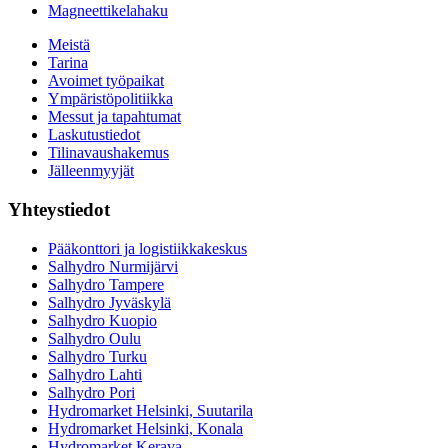
Magneettikelahaku
Meistä
Tarina
Avoimet työpaikat
Ympäristöpolitiikka
Messut ja tapahtumat
Laskutustiedot
Tilinavaushakemus
Jälleenmyyjät
Yhteystiedot
Pääkonttori ja logistiikkakeskus
Salhydro Nurmijärvi
Salhydro Tampere
Salhydro Jyväskylä
Salhydro Kuopio
Salhydro Oulu
Salhydro Turku
Salhydro Lahti
Salhydro Pori
Hydromarket Helsinki, Suutarila
Hydromarket Helsinki, Konala
Hydromarket Kerava