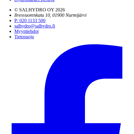
© SALHYDRO OY
2026
Ilvesvuorenkatu 10, 01900 Nurmijärvi
P
:
020 1133 500
salhydro@salhydro.fi
Myyntiehdot
Tietosuoja