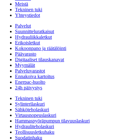
Meistä
Tekninen tuki
Yhteystiedot
Palvelut
Suunnitteluratkaisut
Hydrauliikkaletkut
Erikoisletkut
Kokoonpano ja räätälöinti
Päävarasto
Digitaaliset tilauskanavat
Myymälät
Palveluvarastot
Ennakoiva kartoitus
Enerpac-huolto
24h päivystys
Tekninen tuki
Sylinterilaskuri
Sähköteholaskuri
Virtausnopeuslaskuri
Hammaspyöräpumpun tilavuuslaskuri
Hydrauliteholaskuri
Teollisuusletkuhaku
Suodatinhaku