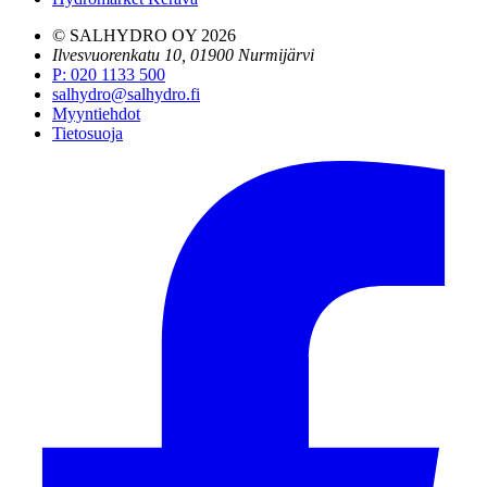
© SALHYDRO OY
2026
Ilvesvuorenkatu 10, 01900 Nurmijärvi
P
:
020 1133 500
salhydro@salhydro.fi
Myyntiehdot
Tietosuoja