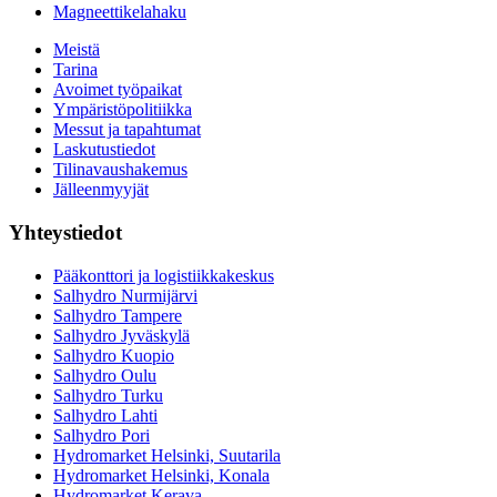
Magneettikelahaku
Meistä
Tarina
Avoimet työpaikat
Ympäristöpolitiikka
Messut ja tapahtumat
Laskutustiedot
Tilinavaushakemus
Jälleenmyyjät
Yhteystiedot
Pääkonttori ja logistiikkakeskus
Salhydro Nurmijärvi
Salhydro Tampere
Salhydro Jyväskylä
Salhydro Kuopio
Salhydro Oulu
Salhydro Turku
Salhydro Lahti
Salhydro Pori
Hydromarket Helsinki, Suutarila
Hydromarket Helsinki, Konala
Hydromarket Kerava