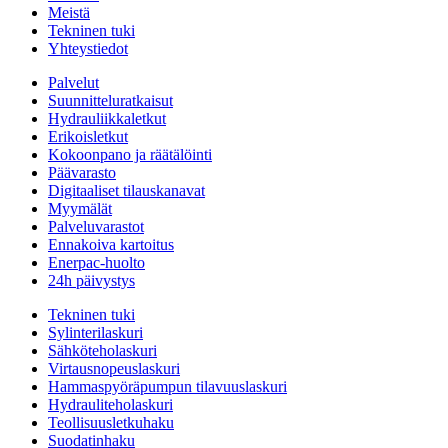
Meistä
Tekninen tuki
Yhteystiedot
Palvelut
Suunnitteluratkaisut
Hydrauliikkaletkut
Erikoisletkut
Kokoonpano ja räätälöinti
Päävarasto
Digitaaliset tilauskanavat
Myymälät
Palveluvarastot
Ennakoiva kartoitus
Enerpac-huolto
24h päivystys
Tekninen tuki
Sylinterilaskuri
Sähköteholaskuri
Virtausnopeuslaskuri
Hammaspyöräpumpun tilavuuslaskuri
Hydrauliteholaskuri
Teollisuusletkuhaku
Suodatinhaku