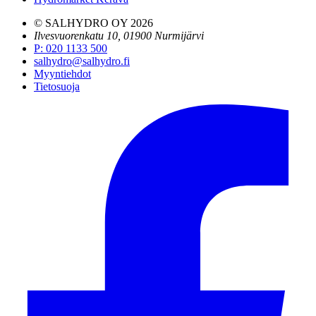
© SALHYDRO OY
2026
Ilvesvuorenkatu 10, 01900 Nurmijärvi
P
:
020 1133 500
salhydro@salhydro.fi
Myyntiehdot
Tietosuoja