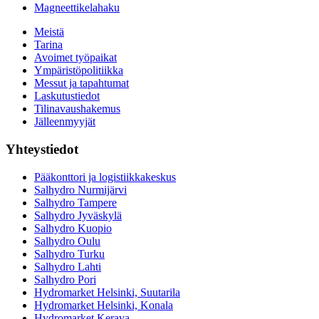
Magneettikelahaku
Meistä
Tarina
Avoimet työpaikat
Ympäristöpolitiikka
Messut ja tapahtumat
Laskutustiedot
Tilinavaushakemus
Jälleenmyyjät
Yhteystiedot
Pääkonttori ja logistiikkakeskus
Salhydro Nurmijärvi
Salhydro Tampere
Salhydro Jyväskylä
Salhydro Kuopio
Salhydro Oulu
Salhydro Turku
Salhydro Lahti
Salhydro Pori
Hydromarket Helsinki, Suutarila
Hydromarket Helsinki, Konala
Hydromarket Kerava