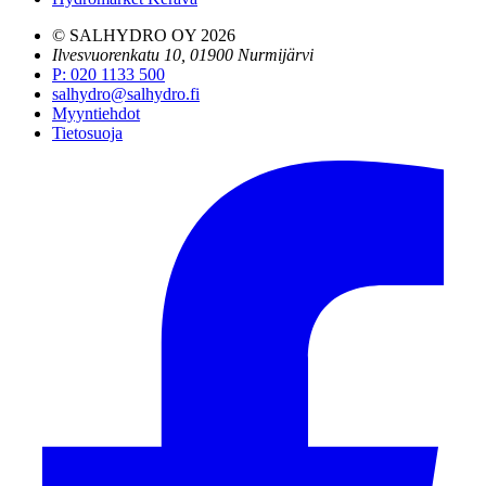
© SALHYDRO OY
2026
Ilvesvuorenkatu 10, 01900 Nurmijärvi
P
:
020 1133 500
salhydro@salhydro.fi
Myyntiehdot
Tietosuoja