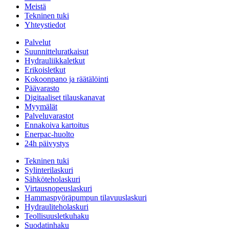
Meistä
Tekninen tuki
Yhteystiedot
Palvelut
Suunnitteluratkaisut
Hydrauliikkaletkut
Erikoisletkut
Kokoonpano ja räätälöinti
Päävarasto
Digitaaliset tilauskanavat
Myymälät
Palveluvarastot
Ennakoiva kartoitus
Enerpac-huolto
24h päivystys
Tekninen tuki
Sylinterilaskuri
Sähköteholaskuri
Virtausnopeuslaskuri
Hammaspyöräpumpun tilavuuslaskuri
Hydrauliteholaskuri
Teollisuusletkuhaku
Suodatinhaku