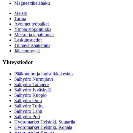
Magneettikelahaku
Meistä
Tarina
Avoimet työpaikat
Ympäristöpolitiikka
Messut ja tapahtumat
Laskutustiedot
Tilinavaushakemus
Jälleenmyyjät
Yhteystiedot
Pääkonttori ja logistiikkakeskus
Salhydro Nurmijärvi
Salhydro Tampere
Salhydro Jyväskylä
Salhydro Kuopio
Salhydro Oulu
Salhydro Turku
Salhydro Lahti
Salhydro Pori
Hydromarket Helsinki, Suutarila
Hydromarket Helsinki, Konala
Hydromarket Kerava