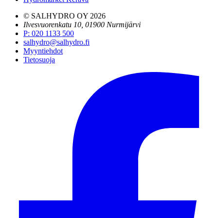
© SALHYDRO OY
2026
Ilvesvuorenkatu 10, 01900 Nurmijärvi
P
:
020 1133 500
salhydro@salhydro.fi
Myyntiehdot
Tietosuoja