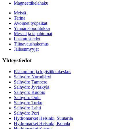
Magneettikelahaku
Meistä
Tarina
Avoimet työpaikat
Ympäristöpolitiikka
Messut ja tapahtumat
Laskutustiedot
Tilinavaushakemus
Jälleenmyyjät
Yhteystiedot
Pääkonttori ja logistiikkakeskus
Salhydro Nurmijärvi
Salhydro Tampere
Salhydro Jyväskylä
Salhydro Kuopio
Salhydro Oulu
Salhydro Turku
Salhydro Lahti
Salhydro Pori
Hydromarket Helsinki, Suutarila
Hydromarket Helsinki, Konala
Hydromarket Kerava