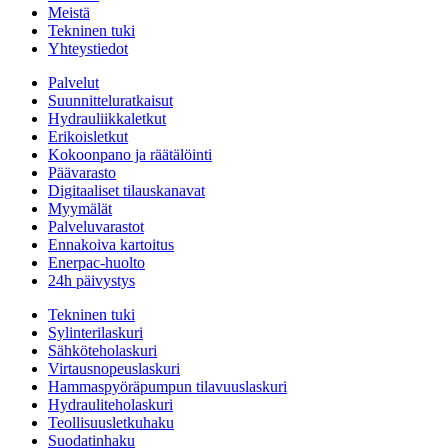
Meistä
Tekninen tuki
Yhteystiedot
Palvelut
Suunnitteluratkaisut
Hydrauliikkaletkut
Erikoisletkut
Kokoonpano ja räätälöinti
Päävarasto
Digitaaliset tilauskanavat
Myymälät
Palveluvarastot
Ennakoiva kartoitus
Enerpac-huolto
24h päivystys
Tekninen tuki
Sylinterilaskuri
Sähköteholaskuri
Virtausnopeuslaskuri
Hammaspyöräpumpun tilavuuslaskuri
Hydrauliteholaskuri
Teollisuusletkuhaku
Suodatinhaku