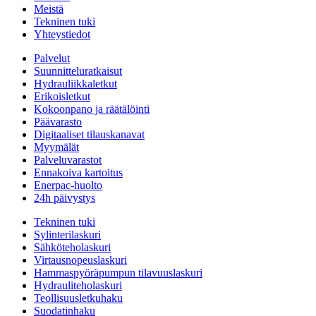
Meistä
Tekninen tuki
Yhteystiedot
Palvelut
Suunnitteluratkaisut
Hydrauliikkaletkut
Erikoisletkut
Kokoonpano ja räätälöinti
Päävarasto
Digitaaliset tilauskanavat
Myymälät
Palveluvarastot
Ennakoiva kartoitus
Enerpac-huolto
24h päivystys
Tekninen tuki
Sylinterilaskuri
Sähköteholaskuri
Virtausnopeuslaskuri
Hammaspyöräpumpun tilavuuslaskuri
Hydrauliteholaskuri
Teollisuusletkuhaku
Suodatinhaku