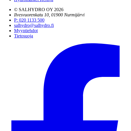
© SALHYDRO OY
2026
Ilvesvuorenkatu 10, 01900 Nurmijärvi
P
:
020 1133 500
salhydro@salhydro.fi
Myyntiehdot
Tietosuoja