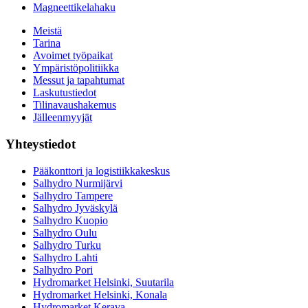
Magneettikelahaku
Meistä
Tarina
Avoimet työpaikat
Ympäristöpolitiikka
Messut ja tapahtumat
Laskutustiedot
Tilinavaushakemus
Jälleenmyyjät
Yhteystiedot
Pääkonttori ja logistiikkakeskus
Salhydro Nurmijärvi
Salhydro Tampere
Salhydro Jyväskylä
Salhydro Kuopio
Salhydro Oulu
Salhydro Turku
Salhydro Lahti
Salhydro Pori
Hydromarket Helsinki, Suutarila
Hydromarket Helsinki, Konala
Hydromarket Kerava