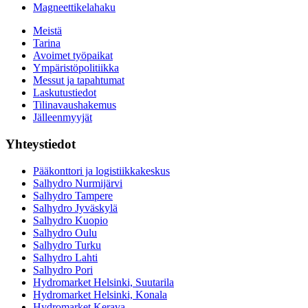
Magneettikelahaku
Meistä
Tarina
Avoimet työpaikat
Ympäristöpolitiikka
Messut ja tapahtumat
Laskutustiedot
Tilinavaushakemus
Jälleenmyyjät
Yhteystiedot
Pääkonttori ja logistiikkakeskus
Salhydro Nurmijärvi
Salhydro Tampere
Salhydro Jyväskylä
Salhydro Kuopio
Salhydro Oulu
Salhydro Turku
Salhydro Lahti
Salhydro Pori
Hydromarket Helsinki, Suutarila
Hydromarket Helsinki, Konala
Hydromarket Kerava