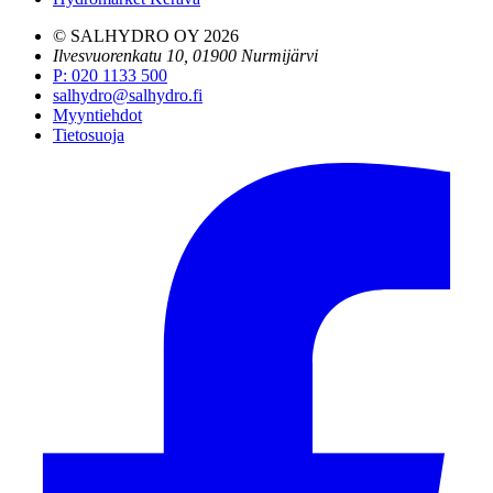
© SALHYDRO OY
2026
Ilvesvuorenkatu 10, 01900 Nurmijärvi
P
:
020 1133 500
salhydro@salhydro.fi
Myyntiehdot
Tietosuoja