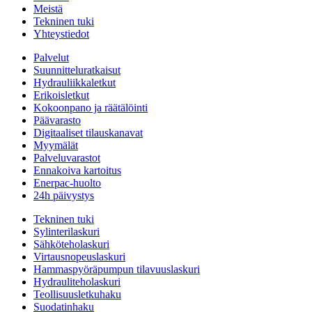
Meistä
Tekninen tuki
Yhteystiedot
Palvelut
Suunnitteluratkaisut
Hydrauliikkaletkut
Erikoisletkut
Kokoonpano ja räätälöinti
Päävarasto
Digitaaliset tilauskanavat
Myymälät
Palveluvarastot
Ennakoiva kartoitus
Enerpac-huolto
24h päivystys
Tekninen tuki
Sylinterilaskuri
Sähköteholaskuri
Virtausnopeuslaskuri
Hammaspyöräpumpun tilavuuslaskuri
Hydrauliteholaskuri
Teollisuusletkuhaku
Suodatinhaku