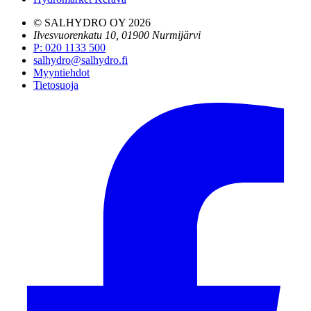
© SALHYDRO OY
2026
Ilvesvuorenkatu 10, 01900 Nurmijärvi
P
:
020 1133 500
salhydro@salhydro.fi
Myyntiehdot
Tietosuoja