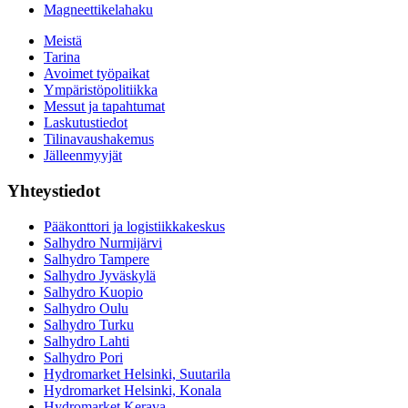
Magneettikelahaku
Meistä
Tarina
Avoimet työpaikat
Ympäristöpolitiikka
Messut ja tapahtumat
Laskutustiedot
Tilinavaushakemus
Jälleenmyyjät
Yhteystiedot
Pääkonttori ja logistiikkakeskus
Salhydro Nurmijärvi
Salhydro Tampere
Salhydro Jyväskylä
Salhydro Kuopio
Salhydro Oulu
Salhydro Turku
Salhydro Lahti
Salhydro Pori
Hydromarket Helsinki, Suutarila
Hydromarket Helsinki, Konala
Hydromarket Kerava