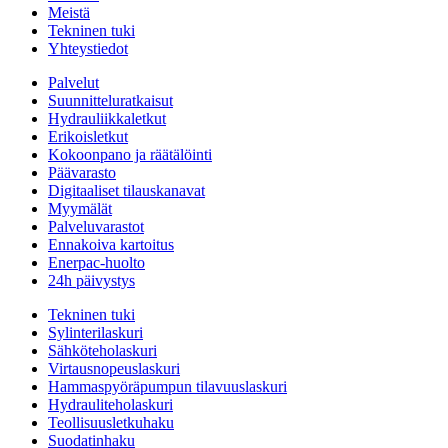
Meistä
Tekninen tuki
Yhteystiedot
Palvelut
Suunnitteluratkaisut
Hydrauliikkaletkut
Erikoisletkut
Kokoonpano ja räätälöinti
Päävarasto
Digitaaliset tilauskanavat
Myymälät
Palveluvarastot
Ennakoiva kartoitus
Enerpac-huolto
24h päivystys
Tekninen tuki
Sylinterilaskuri
Sähköteholaskuri
Virtausnopeuslaskuri
Hammaspyöräpumpun tilavuuslaskuri
Hydrauliteholaskuri
Teollisuusletkuhaku
Suodatinhaku