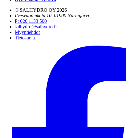
© SALHYDRO OY
2026
Ilvesvuorenkatu 10, 01900 Nurmijärvi
P
:
020 1133 500
salhydro@salhydro.fi
Myyntiehdot
Tietosuoja