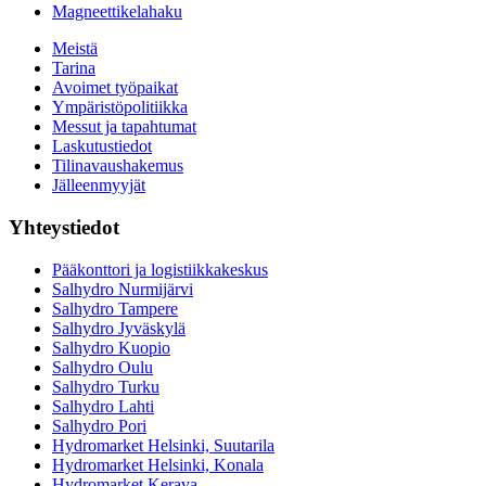
Magneettikelahaku
Meistä
Tarina
Avoimet työpaikat
Ympäristöpolitiikka
Messut ja tapahtumat
Laskutustiedot
Tilinavaushakemus
Jälleenmyyjät
Yhteystiedot
Pääkonttori ja logistiikkakeskus
Salhydro Nurmijärvi
Salhydro Tampere
Salhydro Jyväskylä
Salhydro Kuopio
Salhydro Oulu
Salhydro Turku
Salhydro Lahti
Salhydro Pori
Hydromarket Helsinki, Suutarila
Hydromarket Helsinki, Konala
Hydromarket Kerava