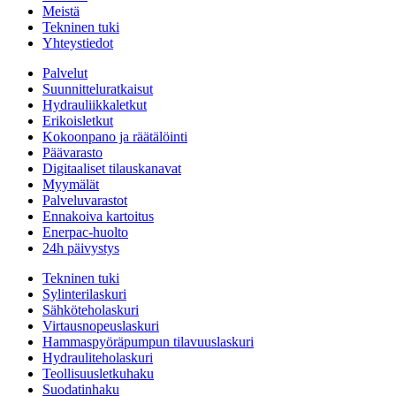
Meistä
Tekninen tuki
Yhteystiedot
Palvelut
Suunnitteluratkaisut
Hydrauliikkaletkut
Erikoisletkut
Kokoonpano ja räätälöinti
Päävarasto
Digitaaliset tilauskanavat
Myymälät
Palveluvarastot
Ennakoiva kartoitus
Enerpac-huolto
24h päivystys
Tekninen tuki
Sylinterilaskuri
Sähköteholaskuri
Virtausnopeuslaskuri
Hammaspyöräpumpun tilavuuslaskuri
Hydrauliteholaskuri
Teollisuusletkuhaku
Suodatinhaku