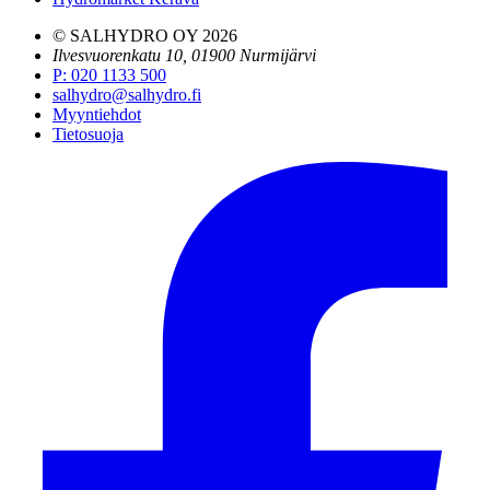
© SALHYDRO OY
2026
Ilvesvuorenkatu 10, 01900 Nurmijärvi
P
:
020 1133 500
salhydro@salhydro.fi
Myyntiehdot
Tietosuoja