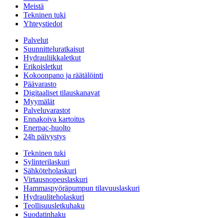
Meistä
Tekninen tuki
Yhteystiedot
Palvelut
Suunnitteluratkaisut
Hydrauliikkaletkut
Erikoisletkut
Kokoonpano ja räätälöinti
Päävarasto
Digitaaliset tilauskanavat
Myymälät
Palveluvarastot
Ennakoiva kartoitus
Enerpac-huolto
24h päivystys
Tekninen tuki
Sylinterilaskuri
Sähköteholaskuri
Virtausnopeuslaskuri
Hammaspyöräpumpun tilavuuslaskuri
Hydrauliteholaskuri
Teollisuusletkuhaku
Suodatinhaku