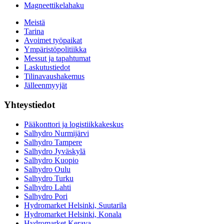
Magneettikelahaku
Meistä
Tarina
Avoimet työpaikat
Ympäristöpolitiikka
Messut ja tapahtumat
Laskutustiedot
Tilinavaushakemus
Jälleenmyyjät
Yhteystiedot
Pääkonttori ja logistiikkakeskus
Salhydro Nurmijärvi
Salhydro Tampere
Salhydro Jyväskylä
Salhydro Kuopio
Salhydro Oulu
Salhydro Turku
Salhydro Lahti
Salhydro Pori
Hydromarket Helsinki, Suutarila
Hydromarket Helsinki, Konala
Hydromarket Kerava