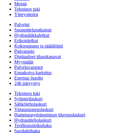
Meistä
Tekninen tuki
Yhteystiedot
Palvelut
Suunnitteluratkaisut
Hydrauliikkaletkut
Erikoisletkut
Kokoonpano ja räätälöinti
Päävarasto
Digitaaliset tilauskanavat
Myymälät
Palveluvarastot
Ennakoiva kartoitus
Enerpac-huolto
24h päivystys
Tekninen tuki
Sylinterilaskuri
Sähköteholaskuri
Virtausnopeuslaskuri
Hammaspyöräpumpun tilavuuslaskuri
Hydrauliteholaskuri
Teollisuusletkuhaku
Suodatinhaku