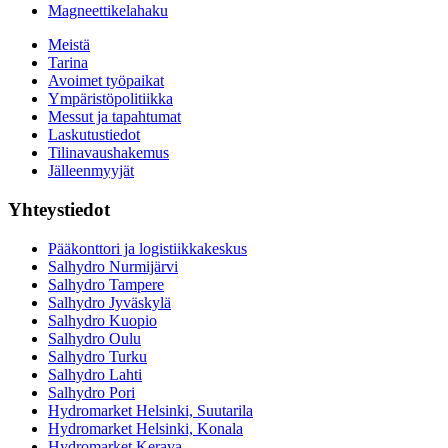
Magneettikelahaku
Meistä
Tarina
Avoimet työpaikat
Ympäristöpolitiikka
Messut ja tapahtumat
Laskutustiedot
Tilinavaushakemus
Jälleenmyyjät
Yhteystiedot
Pääkonttori ja logistiikkakeskus
Salhydro Nurmijärvi
Salhydro Tampere
Salhydro Jyväskylä
Salhydro Kuopio
Salhydro Oulu
Salhydro Turku
Salhydro Lahti
Salhydro Pori
Hydromarket Helsinki, Suutarila
Hydromarket Helsinki, Konala
Hydromarket Kerava