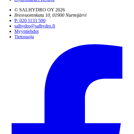
© SALHYDRO OY
2026
Ilvesvuorenkatu 10, 01900 Nurmijärvi
P
:
020 1133 500
salhydro@salhydro.fi
Myyntiehdot
Tietosuoja