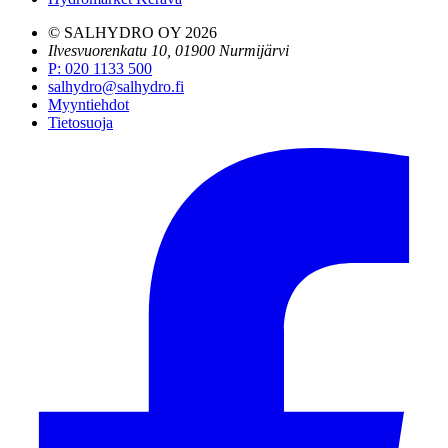
© SALHYDRO OY
2026
Ilvesvuorenkatu 10, 01900 Nurmijärvi
P
:
020 1133 500
salhydro@salhydro.fi
Myyntiehdot
Tietosuoja