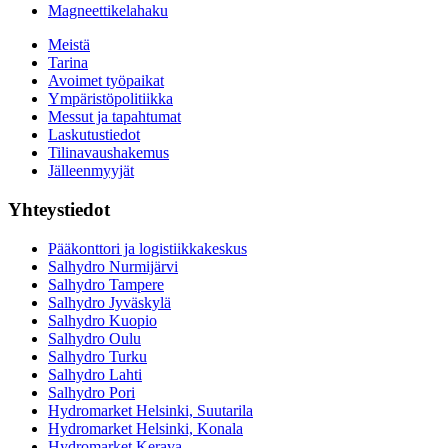
Magneettikelahaku
Meistä
Tarina
Avoimet työpaikat
Ympäristöpolitiikka
Messut ja tapahtumat
Laskutustiedot
Tilinavaushakemus
Jälleenmyyjät
Yhteystiedot
Pääkonttori ja logistiikkakeskus
Salhydro Nurmijärvi
Salhydro Tampere
Salhydro Jyväskylä
Salhydro Kuopio
Salhydro Oulu
Salhydro Turku
Salhydro Lahti
Salhydro Pori
Hydromarket Helsinki, Suutarila
Hydromarket Helsinki, Konala
Hydromarket Kerava