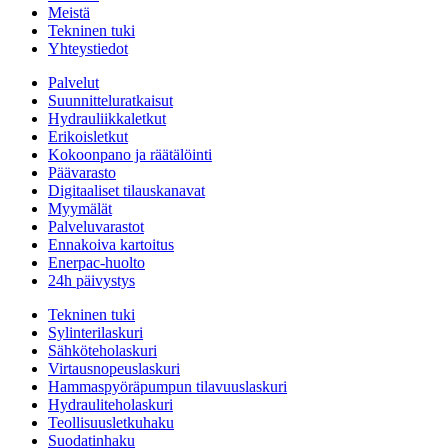
Meistä
Tekninen tuki
Yhteystiedot
Palvelut
Suunnitteluratkaisut
Hydrauliikkaletkut
Erikoisletkut
Kokoonpano ja räätälöinti
Päävarasto
Digitaaliset tilauskanavat
Myymälät
Palveluvarastot
Ennakoiva kartoitus
Enerpac-huolto
24h päivystys
Tekninen tuki
Sylinterilaskuri
Sähköteholaskuri
Virtausnopeuslaskuri
Hammaspyöräpumpun tilavuuslaskuri
Hydrauliteholaskuri
Teollisuusletkuhaku
Suodatinhaku