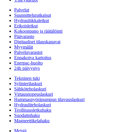
Palvelut
Suunnitteluratkaisut
Hydrauliikkaletkut
Erikoisletkut
Kokoonpano ja räätälöinti
Päävarasto
Digitaaliset tilauskanavat
Myymälät
Palveluvarastot
Ennakoiva kartoitus
Enerpac-huolto
24h päivystys
Tekninen tuki
Sylinterilaskuri
Sähköteholaskuri
Virtausnopeuslaskuri
Hammaspyöräpumpun tilavuuslaskuri
Hydrauliteholaskuri
Teollisuusletkuhaku
Suodatinhaku
Magneettikelahaku
Meistä