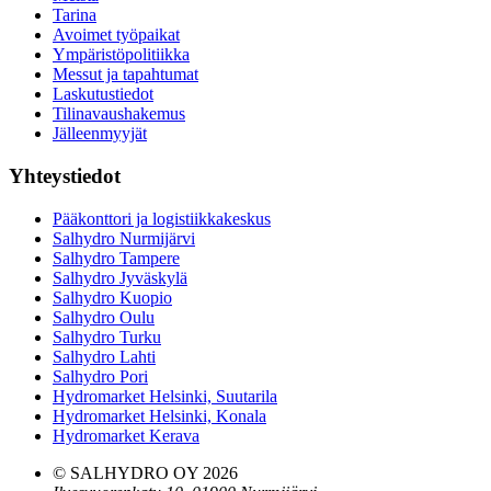
Tarina
Avoimet työpaikat
Ympäristöpolitiikka
Messut ja tapahtumat
Laskutustiedot
Tilinavaushakemus
Jälleenmyyjät
Yhteystiedot
Pääkonttori ja logistiikkakeskus
Salhydro Nurmijärvi
Salhydro Tampere
Salhydro Jyväskylä
Salhydro Kuopio
Salhydro Oulu
Salhydro Turku
Salhydro Lahti
Salhydro Pori
Hydromarket Helsinki, Suutarila
Hydromarket Helsinki, Konala
Hydromarket Kerava
© SALHYDRO OY
2026