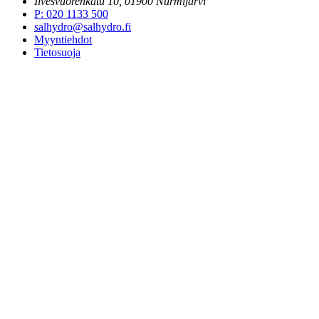
Ilvesvuorenkatu 10, 01900 Nurmijärvi
P
:
020 1133 500
salhydro@salhydro.fi
Myyntiehdot
Tietosuoja