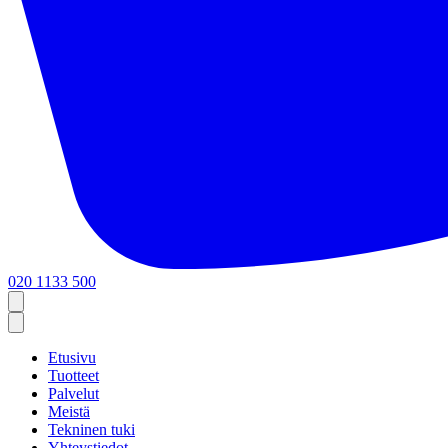
020 1133 500
Etusivu
Tuotteet
Palvelut
Meistä
Tekninen tuki
Yhteystiedot