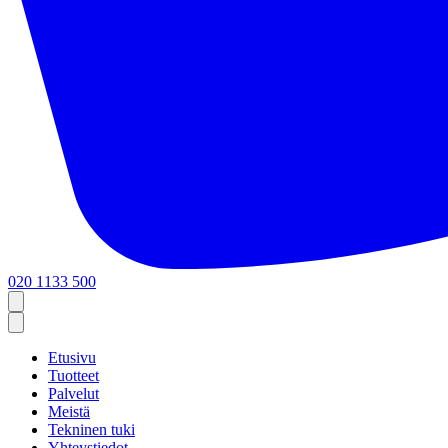
020 1133 500
Etusivu
Tuotteet
Palvelut
Meistä
Tekninen tuki
Yhteystiedot