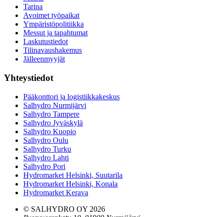
Tarina
Avoimet työpaikat
Ympäristöpolitiikka
Messut ja tapahtumat
Laskutustiedot
Tilinavaushakemus
Jälleenmyyjät
Yhteystiedot
Pääkonttori ja logistiikkakeskus
Salhydro Nurmijärvi
Salhydro Tampere
Salhydro Jyväskylä
Salhydro Kuopio
Salhydro Oulu
Salhydro Turku
Salhydro Lahti
Salhydro Pori
Hydromarket Helsinki, Suutarila
Hydromarket Helsinki, Konala
Hydromarket Kerava
© SALHYDRO OY
2026