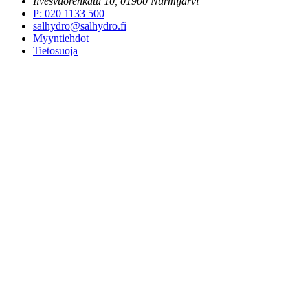
Ilvesvuorenkatu 10, 01900 Nurmijärvi
P
:
020 1133 500
salhydro@salhydro.fi
Myyntiehdot
Tietosuoja