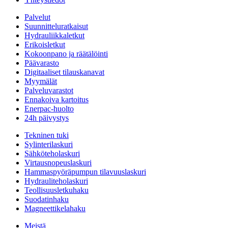
Palvelut
Suunnitteluratkaisut
Hydrauliikkaletkut
Erikoisletkut
Kokoonpano ja räätälöinti
Päävarasto
Digitaaliset tilauskanavat
Myymälät
Palveluvarastot
Ennakoiva kartoitus
Enerpac-huolto
24h päivystys
Tekninen tuki
Sylinterilaskuri
Sähköteholaskuri
Virtausnopeuslaskuri
Hammaspyöräpumpun tilavuuslaskuri
Hydrauliteholaskuri
Teollisuusletkuhaku
Suodatinhaku
Magneettikelahaku
Meistä