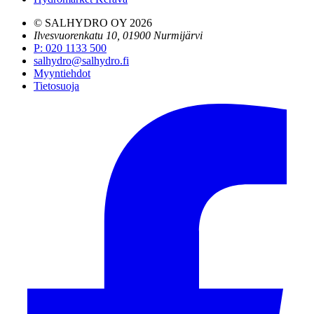
© SALHYDRO OY
2026
Ilvesvuorenkatu 10, 01900 Nurmijärvi
P
:
020 1133 500
salhydro@salhydro.fi
Myyntiehdot
Tietosuoja