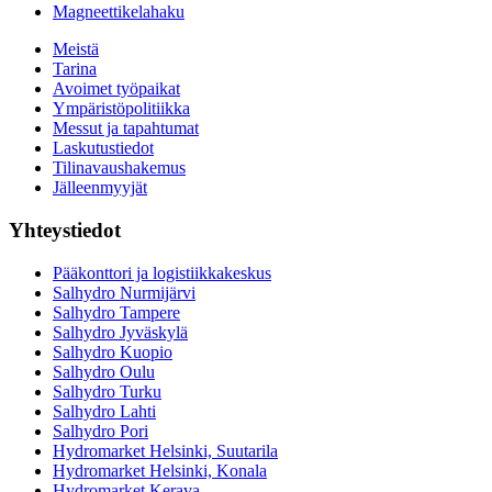
Magneettikelahaku
Meistä
Tarina
Avoimet työpaikat
Ympäristöpolitiikka
Messut ja tapahtumat
Laskutustiedot
Tilinavaushakemus
Jälleenmyyjät
Yhteystiedot
Pääkonttori ja logistiikkakeskus
Salhydro Nurmijärvi
Salhydro Tampere
Salhydro Jyväskylä
Salhydro Kuopio
Salhydro Oulu
Salhydro Turku
Salhydro Lahti
Salhydro Pori
Hydromarket Helsinki, Suutarila
Hydromarket Helsinki, Konala
Hydromarket Kerava