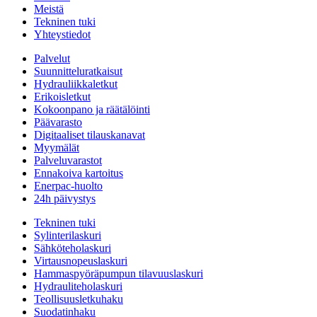
Meistä
Tekninen tuki
Yhteystiedot
Palvelut
Suunnitteluratkaisut
Hydrauliikkaletkut
Erikoisletkut
Kokoonpano ja räätälöinti
Päävarasto
Digitaaliset tilauskanavat
Myymälät
Palveluvarastot
Ennakoiva kartoitus
Enerpac-huolto
24h päivystys
Tekninen tuki
Sylinterilaskuri
Sähköteholaskuri
Virtausnopeuslaskuri
Hammaspyöräpumpun tilavuuslaskuri
Hydrauliteholaskuri
Teollisuusletkuhaku
Suodatinhaku